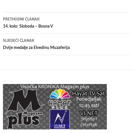
Navigacija
PRETHODNI ČLANAK
članaka
14. kolo: Sloboda – Bosna V
SLJEDEĆI ČLANAK
Dvije medalje za Elvedinu Muzaferija