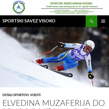
Idi
na
sadržaj
Pretraga
SPORTSKI SAVEZ VISOKO
GLAVNI
MENI
OSTALI SPORTOVI
,
VIJESTI
ELVEDINA MUZAFERIJA DO