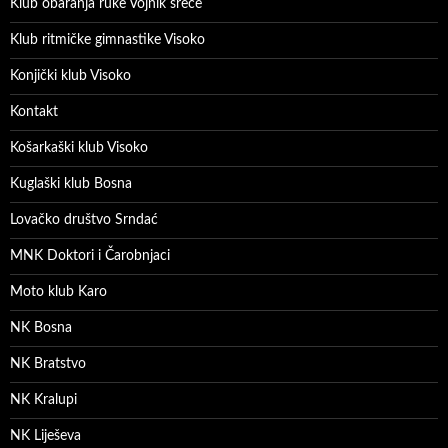
Klub obaranja ruke Vojnik sreće
Klub ritmičke gimnastike Visoko
Konjički klub Visoko
Kontakt
Košarkaški klub Visoko
Kuglaški klub Bosna
Lovačko društvo Srndać
MNK Doktori i Čarobnjaci
Moto klub Karo
NK Bosna
NK Bratstvo
NK Kralupi
NK Liješeva