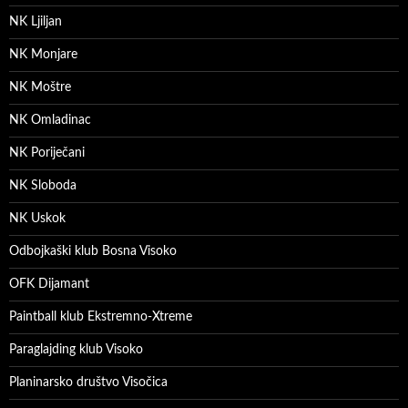
NK Ljiljan
NK Monjare
NK Moštre
NK Omladinac
NK Poriječani
NK Sloboda
NK Uskok
Odbojkaški klub Bosna Visoko
OFK Dijamant
Paintball klub Ekstremno-Xtreme
Paraglajding klub Visoko
Planinarsko društvo Visočica