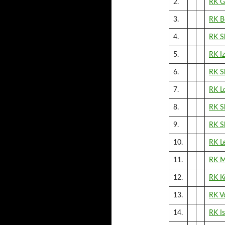
2.
RK G
3.
RK B
4.
RK Sl
5.
RK Iz
6.
RK S
7.
RK L
8.
RK S
9.
RK Sl
10.
RK L
11.
RK M
12.
RK Ko
13.
RK Vo
14.
RK Is