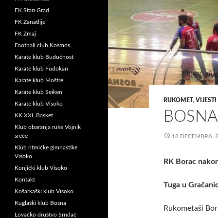
FK Stari Grad
FK Zanatlije
FK Zmaj
Football club Kosmos
Karate klub Budućnost
Karate klub Fudokan
Karate klub Moštre
Karate klub Seiken
RUKOMET
,
VIJESTI
Karate klub Visoko
BOSNA 
KK XXL Basket
Klub obaranja ruke Vojnik
sreće
18 DECEMBRA, 
Klub ritmičke gimnastike
Visoko
RK Borac nakon 
Konjički klub Visoko
Kontakt
Tuga u Gračanic
Košarkaški klub Visoko
Kuglaški klub Bosna
Rukometaši Borc
Lovačko društvo Srndać