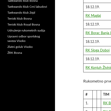
Taekwando klub Bosna
Taekwando klub Crni labudovi
18.12.19.
Taekwando klub Zejd
RK Maglaj
Teniski klub Bosna
18.12.19.
Teniski klub Royal Bosna
Udruženje rukometnih sudija
RK Borac Banja 
Upravni odbor sportskog
saveza Visoko
18.12.19.
Zlatni golub Visoko
RK Sloga Doboj
ŽRK Bosna
18.12.19.
RK Konjuh Živini
Rukometno prve
#
TIM
1.
RK B