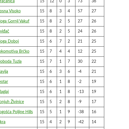
račanica
15
12
0
3
73
36
osna Visoko
15
8
3
4
57
27
oga Gornji Vakuf
15
8
2
5
27
26
viđač
15
8
2
5
24
26
loga Doboj
15
6
7
2
21
25
okomotiva Brčko
15
7
4
4
12
25
loboda Tuzla
15
7
1
7
30
22
avija
15
6
3
6
-4
21
eotar
15
6
1
8
-2
19
aglaj
15
6
1
8
-13
19
njuh Živinice
15
5
2
8
-9
17
gošća Poljine Hills
15
5
1
9
-38
16
kra
15
4
2
9
-42
14