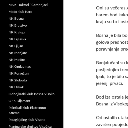
MNK Doktori i Čarobnjaci
Oni su večeras g
Moto klub Karo
barem bod kako b
NK Bosna
kraju su to i ostv
NK Bratstvo
NK Kralupi
Bosna je bila bo
NK Liješeva
golova prednosti
NK Ljiljan
poravnjanja pred
NK Monjare
NK Moštre
Banjalučani su i
NK Omladinac
posljednjim tre
NK Poriječani
Ipak, to je bilo
NK Sloboda
jesenji prvaci.
NK Uskok
Odbojkaški klub Bosna Visoko
Bod iza ostala j
OFK Dijamant
Bosna iz Visokog 
Paintball klub Ekstremno-
Xtreme
Od ostalih utakm
Paraglajding klub Visoko
završen pobjedo
Planinarsko društvo Visočica