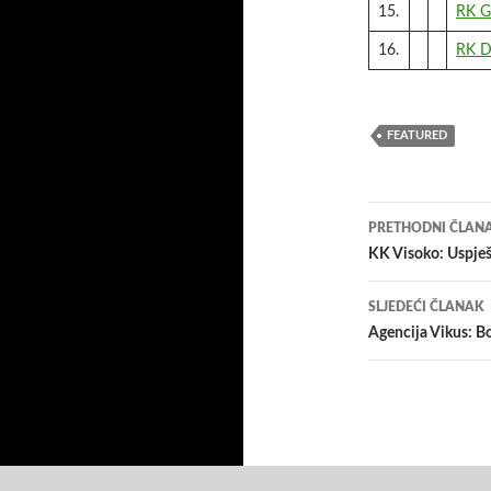
15.
RK G
16.
RK D
FEATURED
Navigacij
PRETHODNI ČLAN
članaka
KK Visoko: Uspje
SLJEDEĆI ČLANAK
Agencija Vikus: B