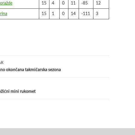
oražde
15
4
0
11
-85
12
rina
15
1
0
14
-111
3
a
AK
šno okončana takmičarska sezona
ožićni mini rukomet