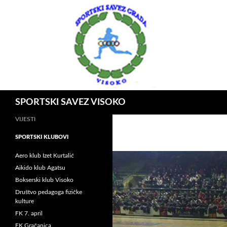
Idi
na
sadržaj
Pretraga
SPORTSKI SAVEZ VISOKO
VIJESTI
SPORTSKI KLUBOVI
Aero klub Izet Kurtalić
Aikido klub Agatsu
Bokserski klub Visoko
Društvo pedagoga fizičke
kulture
FK 7. april
FK Gračanica