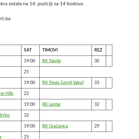
kra ostala na 14. poziciji sa 14 bodova.
ort.ba
SAT
TIMOVI
REZ
19:00
RK Slavija
30
25
19:00
RK Sloga Gornji Vakuf
33
ne Hills
22
19:00
RK Leotar
32
Brčko
32
19:00
RK Gračanica
29
a
25