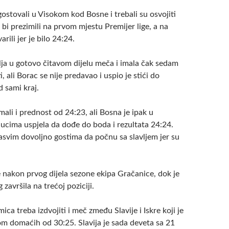
ostovali u Visokom kod Bosne i trebali su osvojiti
i prezimili na prvom mjestu Premijer lige, a na
arili jer je bilo 24:24.
lja u gotovo čitavom dijelu meča i imala čak sedam
, ali Borac se nije predavao i uspio je stići do
 sami kraj.
mali i prednost od 24:23, ali Bosna je ipak u
nucima uspjela da dođe do boda i rezultata 24:24.
 sasvim dovoljno gostima da počnu sa slavljem jer su
e nakon prvog dijela sezone ekipa Gračanice, dok je
završila na trećoj poziciji.
ica treba izdvojiti i meč zmeđu Slavije i Iskre koji je
m domaćih od 30:25. Slavija je sada deveta sa 21