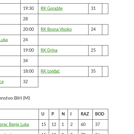
19:30
RK Goražde
31
28
20:00
RK Bosna Visoko
24
Luka
24
19:00
RK Drina
25
34
18:00
RK Izviđač
35
ce
32
nstvo BiH (M)
U
P
N
I
RAZ
BOD
orac Banja Luka
15
12
1
2
60
37