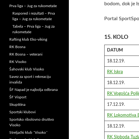
bodom, dok je Is
Prva liga – Jug za rukometaše
Raspored i rezultati – Prva
Portal SportSp
liga – Jug za rukometaše
Tabela – Prva liga – Jug za
rukometaše
15. KOLO
Rafting klub Eko-viking
RK Bosna
DATUM
RK Bosna – veterani
18.12.19.
RK Visoko
Šahovski klub Visoko
RK Iskra
Savez za sport i rekreaciju
invalida
18.12.19.
ŠF Napad je najbolja odbrana
RK Vogošća Polji
ŠF Visport
17.12.19.
Skupština
Sportski klubovi
RK Lokomotiva 
Sportsko ribolovno društvo
Visoko
18.12.19.
Streljački klub ˝Visoko˝
RK Sloboda Tuzl