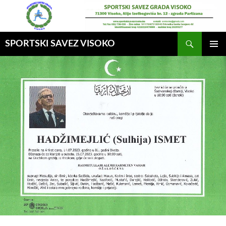
Idi
na
sadržaj
Pretraga
SPORTSKI SAVEZ VISOKO
GLAVNI
MENI