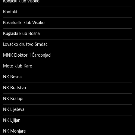
Konjički klub Visoko
Kontakt
Košarkaški klub Visoko
Kuglaški klub Bosna
Lovačko društvo Srndać
MNK Doktori i Čarobnjaci
Moto klub Karo
NK Bosna
NK Bratstvo
NK Kralupi
NK Liješeva
NK Ljiljan
NK Monjare