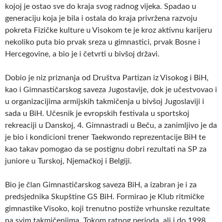
kojoj je ostao sve do kraja svog radnog vijeka. Spadao u
generaciju koja je bila i ostala do kraja privržena razvoju
pokreta Fizičke kulture u Visokom te je kroz aktivnu karijeru
nekoliko puta bio prvak sreza u gimnastici, prvak Bosne i
Hercegovine, a bio je i četvrti u bivšoj državi.
Dobio je niz priznanja od Društva Partizan iz Visokog i BiH,
kao i Gimnastičarskog saveza Jugostavije, dok je učestvovao i
u organizacijima armijskih takmičenja u bivšoj Jugoslaviji i
sada u BiH. Učesnik je evropskih festivala u sportskoj
rekreaciji u Danskoj, 4. Gimnastradi u Beču, a zanimljivo je da
je bio i kondicioni trener Taekwondo reprezentacije BiH te
kao takav pomogao da se postignu dobri rezultati na SP za
juniore u Turskoj, Njemačkoj i Belgiji.
Bio je član Gimnastičarskog saveza BiH, a izabran je i za
predsjednika Skupštine GS BiH. Formirao je Klub ritmičke
gimnastike Visoko, koji trenutno postiže vrhunske rezultate
na svim takmičenjima. Tokom ratnog perioda, ali i do 1998.