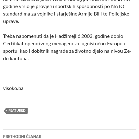
godine vršio je provjeru sportskih sposobnosti po NATO
standardima za vojnike i starješine Armije BiH te Policijske
uprave.
Treba napomenuti da je Hadžimejlić 2003. godine dobio i
Certifikat operativnog menagera za jugoistočnu Evropu u
sportu, kao i dobitnik nagrade za životno djelo na nivou Ze-
do kantona.
visoko.ba
FEATURED
Navigacija
PRETHODNI ČLANAK