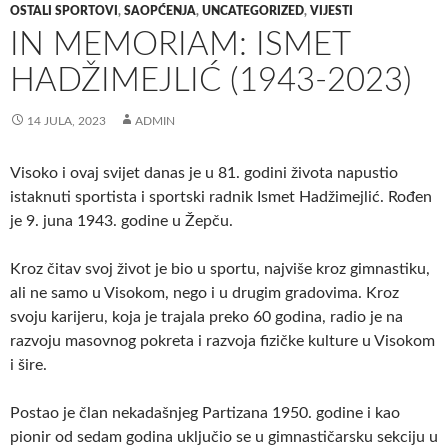
OSTALI SPORTOVI
,
SAOPĆENJA
,
UNCATEGORIZED
,
VIJESTI
IN MEMORIAM: ISMET
HADŽIMEJLIĆ (1943-2023)
14 JULA, 2023
ADMIN
Visoko i ovaj svijet danas je u 81. godini života napustio
istaknuti sportista i sportski radnik Ismet Hadžimejlić. Rođen
je 9. juna 1943. godine u Žepču.
Kroz čitav svoj život je bio u sportu, najviše kroz gimnastiku,
ali ne samo u Visokom, nego i u drugim gradovima. Kroz
svoju karijeru, koja je trajala preko 60 godina, radio je na
razvoju masovnog pokreta i razvoja fizičke kulture u Visokom
i šire.
Postao je član nekadašnjeg Partizana 1950. godine i kao
pionir od sedam godina uključio se u gimnastičarsku sekciju u