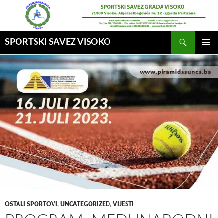
Idi
na
sadržaj
Pretraga
SPORTSKI SAVEZ VISOKO
GLAVNI
MENI
OSTALI SPORTOVI
,
UNCATEGORIZED
,
VIJESTI