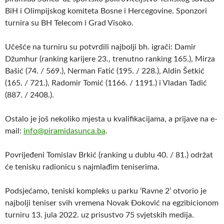
BiH i Olimpijskog komiteta Bosne i Hercegovine. Sponzori
turnira su BH Telecom i Grad Visoko.
Učešće na turniru su potvrdili najbolji bh. igrači: Damir
Džumhur (ranking karijere 23., trenutno ranking 165.), Mirza
Bašić (74. / 569.), Nerman Fatić (195. / 228.), Aldin Šetkić
(165. / 721.), Radomir Tomić (1166. / 1191.) i Vladan Tadić
(887. / 2408.).
Ostalo je još nekoliko mjesta u kvalifikacijama, a prijave na e-
mail:
info@piramidasunca.ba
.
Povrijeđeni Tomislav Brkić (ranking u dublu 40. / 81.) održat
će tenisku radionicu s najmlađim teniserima.
Podsjećamo, teniski kompleks u parku ‘Ravne 2’ otvorio je
najbolji teniser svih vremena Novak Đoković na egzibicionom
turniru 13. jula 2022. uz prisustvo 75 svjetskih medija.