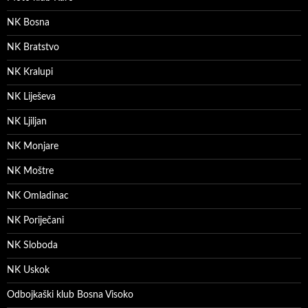
NK Bosna
NK Bratstvo
NK Kralupi
NK Liješeva
NK Ljiljan
NK Monjare
NK Moštre
NK Omladinac
NK Poriječani
NK Sloboda
NK Uskok
Odbojkaški klub Bosna Visoko