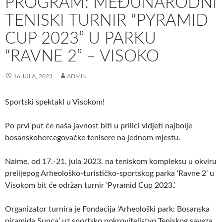
PROGRAM: MEĐUNARODNI
TENISKI TURNIR “PYRAMID
CUP 2023” U PARKU
“RAVNE 2” – VISOKO
16 JULA, 2023
ADMIN
Sportski spektakl u Visokom!
Po prvi put će naša javnost biti u prilici vidjeti najbolje
bosanskohercegovačke tenisere na jednom mjestu.
Naime, od 17.-21. jula 2023. na teniskom kompleksu u okviru
prelijepog Arheološko-turističko-sportskog parka ‘Ravne 2’ u
Visokom bit će održan turnir ‘Pyramid Cup 2023.’.
Organizator turnira je Fondacija ‘Arheološki park: Bosanska
piramida Sunca’ uz sportsko pokroviteljstvo Teniskog saveza