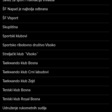
Savez za sport i rekreaciju invalida
ŠF Napad je najbolja odbrana
ŠF Visport
Skupština
Sportski klubovi
Sportsko ribolovno društvo Visoko
Streljački klub ˝Visoko˝
Taekwando klub Bosna
Taekwando klub Crni labudovi
Taekwando klub Zejd
Teniski klub Bosna
Teniski klub Royal Bosna
Udruženje rukometnih sudija