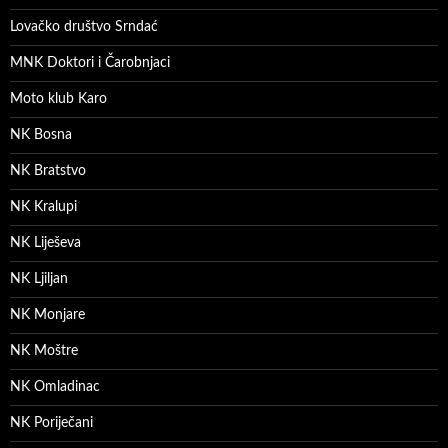
Lovačko društvo Srndać
MNK Doktori i Čarobnjaci
Moto klub Karo
NK Bosna
NK Bratstvo
NK Kralupi
NK Liješeva
NK Ljiljan
NK Monjare
NK Moštre
NK Omladinac
NK Poriječani