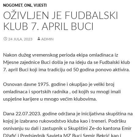
NOGOMET
,
ONL
,
VIJESTI
OŽIVLJEN JE FUDBALSKI
KLUB 7. APRIL BUCI
24 JULA, 2023
ADMIN
Nakon dužeg vremenskog perioda ekipa omladinaca iz
Mjesne zajednice Buci došla je na ideju da se Fudbalski klub
7. april Buci koji ima tradiciju od 50 godina ponovo aktivira.
Osnovan davne 1975. godine i okupljao je veliki broj
omladinaca i sportskih radnika , od kojih su mnogi imali
uspješne karijere u mnogo većim klubovima.
Dana 22.07.2023. godine održana je inicijativna skupština na
kojoj je izabrano rukovodstvo kluba kao i treneri. Podršku
osnivanju su dali i zastupnik u Skupštini Ze-do kantona Emir
Džafić i Predsjednik Savjeta MZ Buci Semir Bekrić kao i