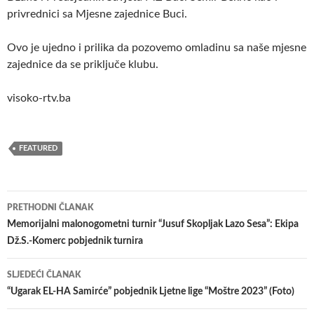
privrednici sa Mjesne zajednice Buci.
Ovo je ujedno i prilika da pozovemo omladinu sa naše mjesne
zajednice da se priključe klubu.
visoko-rtv.ba
FEATURED
Navigacija
PRETHODNI ČLANAK
članaka
Memorijalni malonogometni turnir “Jusuf Skopljak Lazo Sesa”: Ekipa
Dž.S.-Komerc pobjednik turnira
SLJEDEĆI ČLANAK
“Ugarak EL-HA Samirće” pobjednik Ljetne lige “Moštre 2023” (Foto)