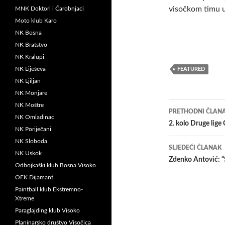
visočkom timu 
MNK Doktori i Čarobnjaci
Moto klub Karo
NK Bosna
NK Bratstvo
NK Kralupi
NK Liješeva
FEATURED
NK Ljiljan
NK Monjare
Navigacij
NK Moštre
PRETHODNI ČLAN
NK Omladinac
članaka
2. kolo Druge lig
NK Poriječani
NK Sloboda
SLJEDEĆI ČLANAK
NK Uskok
Zdenko Antović: “Š
Odbojkaški klub Bosna Visoko
OFK Dijamant
Paintball klub Ekstremno-
Xtreme
Paraglajding klub Visoko
Planinarsko društvo Visočica