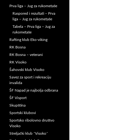
Prva liga – Jug za rukometaše
Raspored i rezultati – Prva
liga – Jug za rukometaše
Tabela – Prva liga – Jug za
rukometaše
Rafting klub Eko-viking
RK Bosna
RK Bosna – veterani
RK Visoko
Šahovski klub Visoko
Savez za sport i rekreaciju
invalida
ŠF Napad je najbolja odbrana
ŠF Visport
Skupština
Sportski klubovi
Sportsko ribolovno društvo
Visoko
Streljački klub ˝Visoko˝