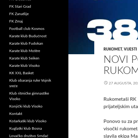
FK Stari Grad
FK Zanatlije
FK Zmaj
Football club Kosmos
Karate klub Budućnost
Karate klub Fudokan
RUKOMET
,
VIJESTI
Karate klub Moštre
NOVI 
Karate klub Seiken
Karate klub Visoko
RUKOM
KK XXL Basket
Klub obaranja ruke Vojnik
27 AUGUSTA, 20
sreće
Klub ritmičke gimnastike
Rukometaši RK “
Visoko
prijateljskim u
Konjički klub Visoko
Kontakt
Ponovo su za pro
Košarkaški klub Visoko
visočki rukometaš
Kuglaški klub Bosna
slavila ekipa Ma
Lovačko društvo Srndać