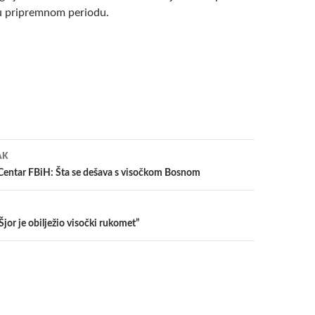
u pripremnom periodu.
a
AK
e Centar FBiH: Šta se dešava s visočkom Bosnom
jor je obilježio visočki rukomet”