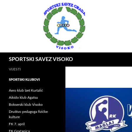
Idi
na
sadržaj
Pretraga
SPORTSKI SAVEZ VISOKO
VIJESTI
SPORTSKI KLUBOVI
Aero klub Izet Kurtalić
Aikido klub Agatsu
Bokserski klub Visoko
Društvo pedagoga fizičke
kulture
FK 7. april
FK Gračanica