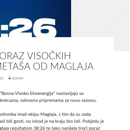
PORAZ VISOČKIH
ETAŠA OD MAGLAJA
23
ADMIN
Bosna Visoko Ekoenergija” nastavljaju sa
takmicama, odnosno pripremama za novu sezonu.
tivnika imali ekipu Maglaja, s tim da su sada
i bili gosti, no ishod je na kraju bio isti. Pobjedu je
glaja rezultatom 38:26 te tako nanijela treći poraz