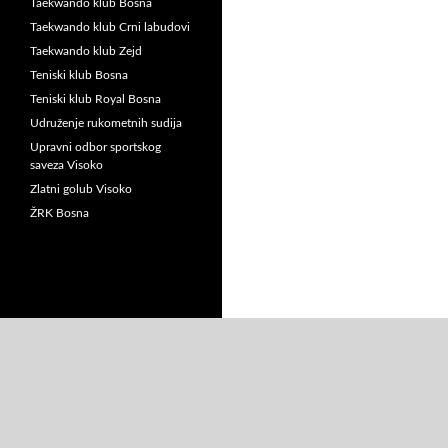
Taekwando klub Bosna
Taekwando klub Crni labudovi
Taekwando klub Zejd
Teniski klub Bosna
Teniski klub Royal Bosna
Udruženje rukometnih sudija
Upravni odbor sportskog
saveza Visoko
Zlatni golub Visoko
ŽRK Bosna