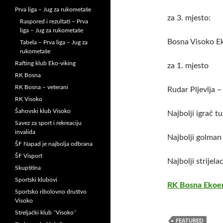
Prva liga – Jug za rukometaše
za 3. mjesto:
Raspored i rezultati – Prva
liga – Jug za rukometaše
Bosna Visoko Ek
Tabela – Prva liga – Jug za
rukometaše
Rafting klub Eko-viking
za 1. mjesto
RK Bosna
RK Bosna – veterani
Rudar Pljevlja 
RK Visoko
Šahovski klub Visoko
Najbolji igrač t
Savez za sport i rekreaciju
invalida
Najbolji golman
ŠF Napad je najbolja odbrana
ŠF Visport
Najbolji strijel
Skupština
Sportski klubovi
RK Bosna Ekoen
Sportsko ribolovno društvo
Visoko
Streljački klub ˝Visoko˝
FEATURED