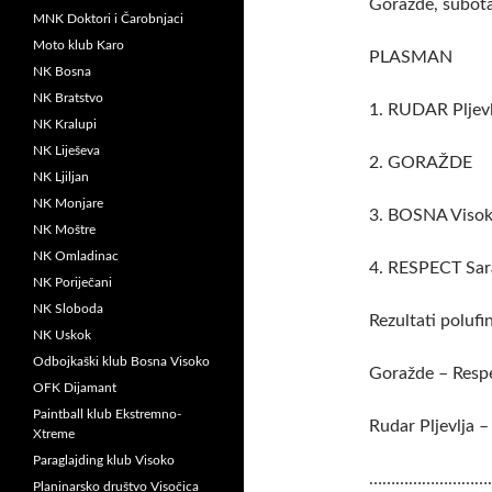
Goražde, subota
MNK Doktori i Čarobnjaci
Moto klub Karo
PLASMAN
NK Bosna
NK Bratstvo
1. RUDAR Pljevl
NK Kralupi
NK Liješeva
2.
GORAŽDE
NK Ljiljan
NK Monjare
3. BOSNA Visok
NK Moštre
NK Omladinac
4. RESPECT Sar
NK Poriječani
NK Sloboda
Rezultati polufin
NK Uskok
Odbojkaški klub Bosna Visoko
Goražde – Resp
OFK Dijamant
Paintball klub Ekstremno-
Rudar Pljevlja 
Xtreme
Paraglajding klub Visoko
…………………………
Planinarsko društvo Visočica