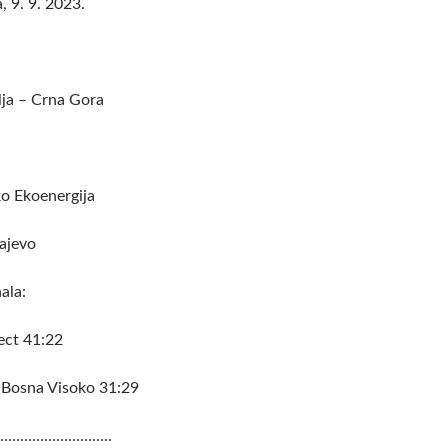
, 9. 9. 2023.
ja – Crna Gora
o Ekoenergija
ajevo
ala:
ect 41:22
– Bosna Visoko 31:29
……………………..