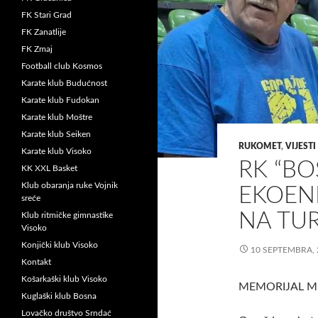
FK Stari Grad
FK Zanatlije
FK Zmaj
Football club Kosmos
Karate klub Budućnost
Karate klub Fudokan
Karate klub Moštre
Karate klub Seiken
RUKOMET
,
VIJESTI
Karate klub Visoko
RK “B
KK XXL Basket
Klub obaranja ruke Vojnik
EKOENE
sreće
NA TU
Klub ritmičke gimnastike
Visoko
Konjički klub Visoko
10 SEPTEMBRA, 
Kontakt
Košarkaški klub Visoko
MEMORIJAL M
Kuglaški klub Bosna
Lovačko društvo Srndać