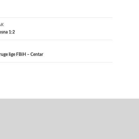
a
AK
sna 1:2
Druge lige FBiH – Centar