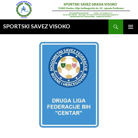
Idi
na
sadržaj
Pretraga
SPORTSKI SAVEZ VISOKO
GLAVNI
MENI