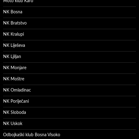
Moto klub Karo
NK Bosna
NK Bratstvo
NK Kralupi
NK Liješeva
NK Ljiljan
NK Monjare
NK Moštre
NK Omladinac
NK Poriječani
NK Sloboda
NK Uskok
Odbojkaški klub Bosna Visoko