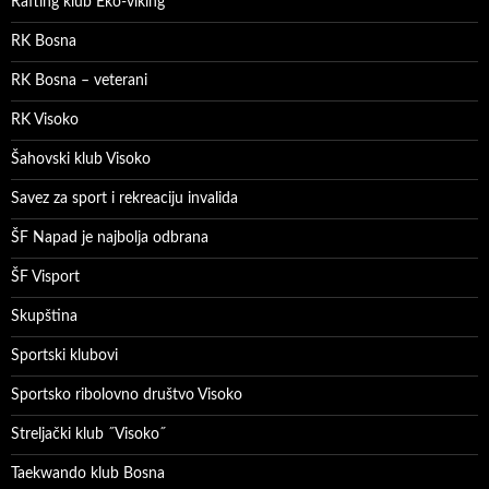
Rafting klub Eko-viking
RK Bosna
RK Bosna – veterani
RK Visoko
Šahovski klub Visoko
Savez za sport i rekreaciju invalida
ŠF Napad je najbolja odbrana
ŠF Visport
Skupština
Sportski klubovi
Sportsko ribolovno društvo Visoko
Streljački klub ˝Visoko˝
Taekwando klub Bosna