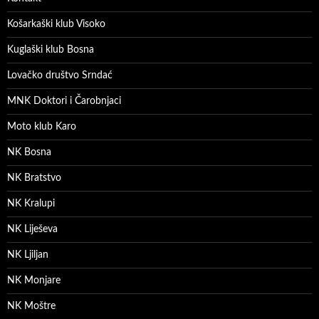
Košarkaški klub Visoko
Kuglaški klub Bosna
Lovačko društvo Srndać
MNK Doktori i Čarobnjaci
Moto klub Karo
NK Bosna
NK Bratstvo
NK Kralupi
NK Liješeva
NK Ljiljan
NK Monjare
NK Moštre