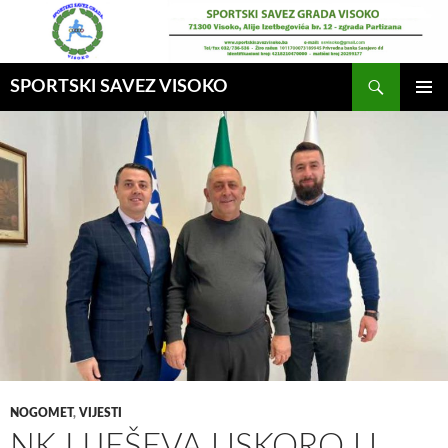
Idi
na
sadržaj
Pretraga
SPORTSKI SAVEZ VISOKO
GLAVNI
MENI
NOGOMET
,
VIJESTI
NK LIJEŠEVA USKORO U