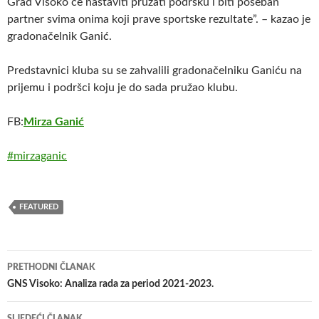
Grad Visoko će nastaviti pružati podršku i biti poseban
partner svima onima koji prave sportske rezultate”. – kazao je
gradonačelnik Ganić.
Predstavnici kluba su se zahvalili gradonačelniku Ganiću na
prijemu i podršci koju je do sada pružao klubu.
FB:
Mirza Ganić
#mirzaganic
FEATURED
Navigacija
PRETHODNI ČLANAK
članaka
GNS Visoko: Analiza rada za period 2021-2023.
SLJEDEĆI ČLANAK