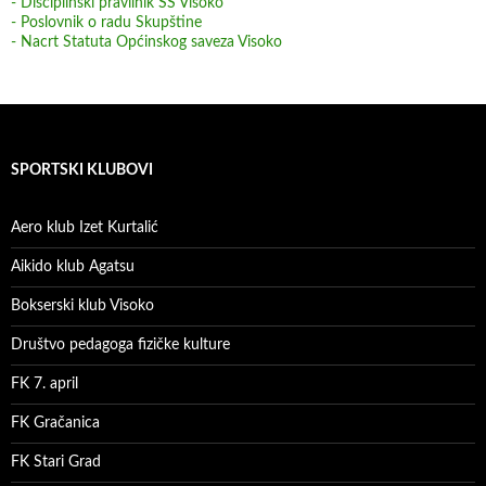
- Disciplinski pravilnik SS Visoko
- Poslovnik o radu Skupštine
- Nacrt Statuta Općinskog saveza Visoko
SPORTSKI KLUBOVI
Aero klub Izet Kurtalić
Aikido klub Agatsu
Bokserski klub Visoko
Društvo pedagoga fizičke kulture
FK 7. april
FK Gračanica
FK Stari Grad