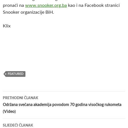
pronaći na
www.snooker.org.ba
kao i na Facebook stranici
Snooker organizacije BiH.
Klix
FEATURED
Navigacija
PRETHODNI ČLANAK
članaka
Održana svečana akademija povodom 70 godina visočkog rukometa
(Video)
SLJEDEĆI ČLANAK