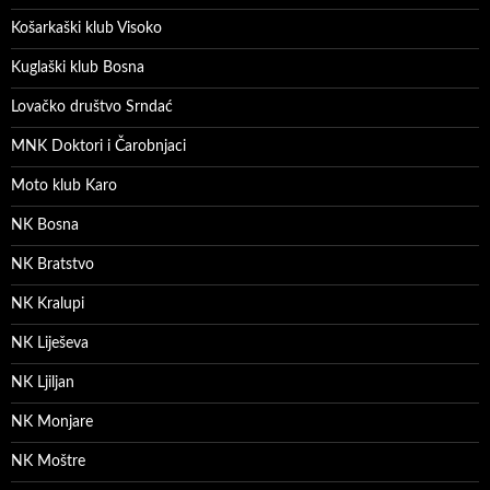
Košarkaški klub Visoko
Kuglaški klub Bosna
Lovačko društvo Srndać
MNK Doktori i Čarobnjaci
Moto klub Karo
NK Bosna
NK Bratstvo
NK Kralupi
NK Liješeva
NK Ljiljan
NK Monjare
NK Moštre