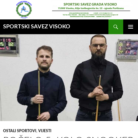
Idi
na
sadržaj
Pretraga
SPORTSKI SAVEZ VISOKO
GLAVNI
MENI
OSTALI SPORTOVI
,
VIJESTI