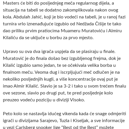
Masters će biti do posljednjeg meča regularnog dijela, a
situacija na tabeli se dodatno zakomplikovala nakon ovog
kola. Abdulah Jahić, koji je bio vodeći na tabeli, je u ranoj fazi
turnira vrlo iznenađujuće izgubio od Nedžada Čišije te tako
dao priliku prvim pratiocima Muameru Muratoviću i Almiru
Kilaliću da se uključe u borbu za prvo mjesto.
Upravo su ova dva igrača uspjela da se plasiraju u finale.
Muratović je do finala došao bez izgubljenog frejma, dok je
Kilalić izgubio samo jedan, te se očekivala velika borba u
finalnom meču. Veoma dug i iscrpljujući meč odlučen je na
nekoliko posljednjih kugli, a više koncentracije ovaj put je
imao Almir Kilalić. Slavio je sa 3-2 i tako u svom trećem finalu
ove sezone, slavio po drugi put, te pred posljednje kolo
preuzeo vodeću poziciju u diviziji Visoko.
Peto kolo se nastavlja idućeg vikenda kada će snage odmjeriti
igrači u divizijama Sarajevo, Tuzla i Kiseljak, a sve informacije
u vezi Carlsberg snooker lige “Best od the Best” možete