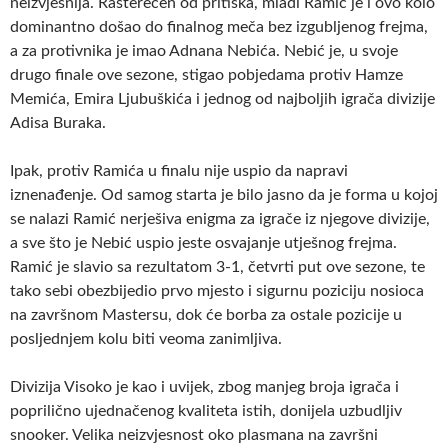
neizvjesnija. Rasterećen od pritiska, mladi Ramić je i ovo kolo
dominantno došao do finalnog meča bez izgubljenog frejma,
a za protivnika je imao Adnana Nebića. Nebić je, u svoje
drugo finale ove sezone, stigao pobjedama protiv Hamze
Memića, Emira Ljubuškića i jednog od najboljih igrača divizije
Adisa Buraka.
Ipak, protiv Ramića u finalu nije uspio da napravi
iznenađenje. Od samog starta je bilo jasno da je forma u kojoj
se nalazi Ramić nerješiva enigma za igrače iz njegove divizije,
a sve što je Nebić uspio jeste osvajanje utješnog frejma.
Ramić je slavio sa rezultatom 3-1, četvrti put ove sezone, te
tako sebi obezbijedio prvo mjesto i sigurnu poziciju nosioca
na završnom Mastersu, dok će borba za ostale pozicije u
posljednjem kolu biti veoma zanimljiva.
Divizija Visoko je kao i uvijek, zbog manjeg broja igrača i
poprilično ujednačenog kvaliteta istih, donijela uzbudljiv
snooker. Velika neizvjesnost oko plasmana na završni