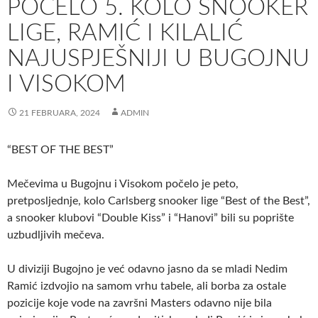
POČELO 5. KOLO SNOOKER
LIGE, RAMIĆ I KILALIĆ
NAJUSPJEŠNIJI U BUGOJNU
I VISOKOM
21 FEBRUARA, 2024
ADMIN
“BEST OF THE BEST”
Mečevima u Bugojnu i Visokom počelo je peto,
pretposljednje, kolo Carlsberg snooker lige “Best of the Best”,
a snooker klubovi “Double Kiss” i “Hanovi” bili su poprište
uzbudljivih mečeva.
U diviziji Bugojno je već odavno jasno da se mladi Nedim
Ramić izdvojio na samom vrhu tabele, ali borba za ostale
pozicije koje vode na završni Masters odavno nije bila