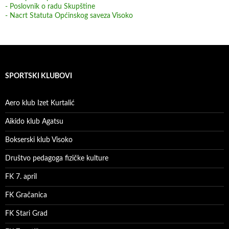
- Poslovnik o radu Skupštine
- Nacrt Statuta Općinskog saveza Visoko
SPORTSKI KLUBOVI
Aero klub Izet Kurtalić
Aikido klub Agatsu
Bokserski klub Visoko
Društvo pedagoga fizičke kulture
FK 7. april
FK Gračanica
FK Stari Grad