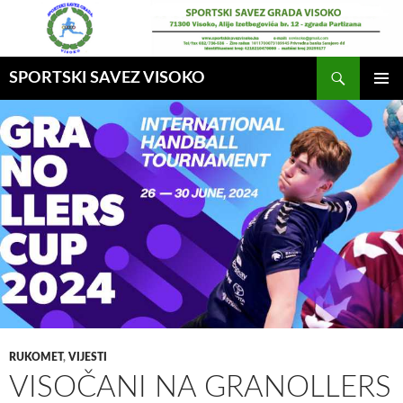
Idi
na
sadržaj
Pretraga
SPORTSKI SAVEZ VISOKO
GLAVNI
MENI
RUKOMET
,
VIJESTI
VISOČANI NA GRANOLLERS