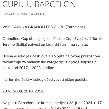
CUPU U BARCELONI
3 APRILA, 2024
ADMIN
VISOČANI NA GRANOLLERS CUPU (Barcelona).
Granollers Cup (Španija) je uz Partile Cup (Švedska) i Turnir
Teramo (Italija) najveći omladinski turnir na svijetu.
Bosna Visoko je učestvovala 16 puta na ovom prestižnom
takmičenju za omladinske kategorije iz cijelog svijeta uz
pauzu od 2017 – 2023. godine.
Na Turniru će iz Visokog učestvovati ekipe godišta:
2006, 2008, 2010, 2012.
Na put u Barcelonu se kreće u nedjelju 23. juna 2024. u 17
sati, a povratak je u utorak , 2. jula 2024. u 19 sati.