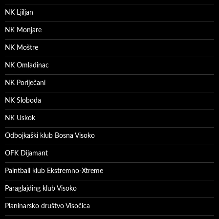
NK Ljiljan
NK Monjare
NK Moštre
NK Omladinac
NK Poriječani
NK Sloboda
NK Uskok
Odbojkaški klub Bosna Visoko
OFK Dijamant
Paintball klub Ekstremno-Xtreme
Paraglajding klub Visoko
Planinarsko društvo Visočica