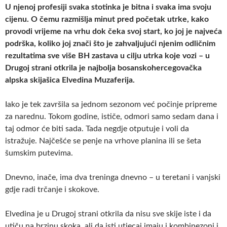
U njenoj profesiji svaka stotinka je bitna i svaka ima svoju
cijenu. O čemu razmišlja minut pred početak utrke, kako
provodi vrijeme na vrhu dok čeka svoj start, ko joj je najveća
podrška, koliko joj znači što je zahvaljujući njenim odličnim
rezultatima sve više BH zastava u cilju utrka koje vozi – u
Drugoj strani otkrila je najbolja bosanskohercegovačka
alpska skijašica Elvedina Muzaferija.
Iako je tek završila sa jednom sezonom već počinje pripreme
za narednu. Tokom godine, ističe, odmori samo sedam dana i
taj odmor će biti sada. Tada negdje otputuje i voli da
istražuje. Najčešće se penje na vrhove planina ili se šeta
šumskim putevima.
Dnevno, inače, ima dva treninga dnevno – u teretani i vanjski
gdje radi trčanje i skokove.
Elvedina je u Drugoj strani otkrila da nisu sve skije iste i da
utiču na brzinu skoka, ali da isti utjecaj imaju i kombinezoni i