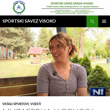
Idi
na
sadržaj
Pretraga
SPORTSKI SAVEZ VISOKO
GLAVNI
MENI
OSTALI SPORTOVI
,
VIJESTI