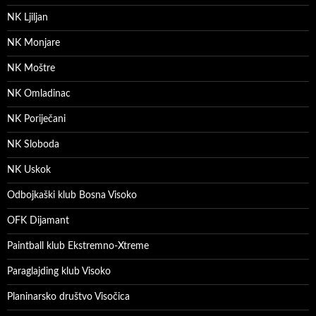
NK Ljiljan
NK Monjare
NK Moštre
NK Omladinac
NK Poriječani
NK Sloboda
NK Uskok
Odbojkaški klub Bosna Visoko
OFK Dijamant
Paintball klub Ekstremno-Xtreme
Paraglajding klub Visoko
Planinarsko društvo Visočica