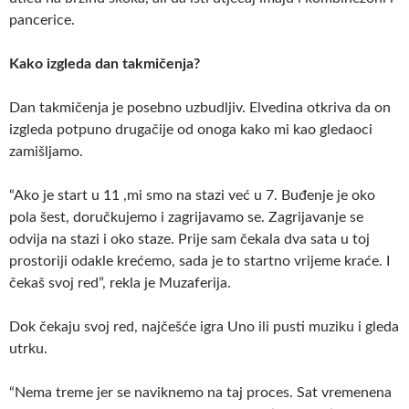
pancerice.
Kako izgleda dan takmičenja?
Dan takmičenja je posebno uzbudljiv. Elvedina otkriva da on
izgleda potpuno drugačije od onoga kako mi kao gledaoci
zamišljamo.
“Ako je start u 11 ,mi smo na stazi već u 7. Buđenje je oko
pola šest, doručkujemo i zagrijavamo se. Zagrijavanje se
odvija na stazi i oko staze. Prije sam čekala dva sata u toj
prostoriji odakle krećemo, sada je to startno vrijeme kraće. I
čekaš svoj red”, rekla je Muzaferija.
Dok čekaju svoj red, najčešće igra Uno ili pusti muziku i gleda
utrku.
“Nema treme jer se naviknemo na taj proces. Sat vremenena