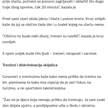
prije starta, počnem se ponovo zagrijavati i oblačiti što dugo
traje zbog opreme, čak 20 minuta”, kazala je.
Pred sami start skida jaknu i hlače i potom kreće. Kroz smijeh
kaže da joj se obično tada ide i u toalet kojeg na startu nema.
“Obično to bude neki zbunj, treneri su navikli”, kazala je kroz
osmijeh.
S njom uvijek bude tim ljudi – treneri, terapuet i serviser.
Treninzi i diskriminacija skijašica
Govoreći o treninzima kaže kako nema prilike da trenira na
bh. planinama te kako ima osjećaj da je veći fokus na
turizmu, a ne sportskim takmičenjima.
“Žao mi je djece koja nemaju priliku da treniraju. Ja sam svaki
dan skijala ujutro, a poslijepodne ušla u školu i obratno.