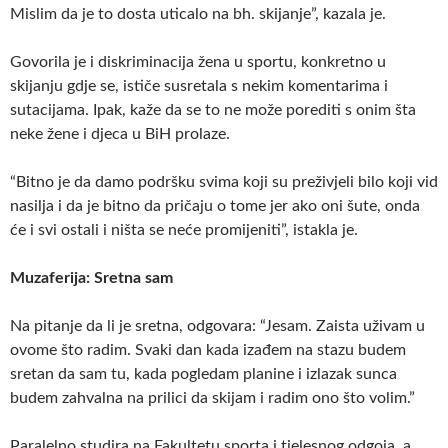
Mislim da je to dosta uticalo na bh. skijanje”, kazala je.
Govorila je i diskriminacija žena u sportu, konkretno u
skijanju gdje se, ističe susretala s nekim komentarima i
sutacijama. Ipak, kaže da se to ne može porediti s onim šta
neke žene i djeca u BiH prolaze.
“Bitno je da damo podršku svima koji su preživjeli bilo koji vid
nasilja i da je bitno da pričaju o tome jer ako oni šute, onda
će i svi ostali i ništa se neće promijeniti”, istakla je.
Muzaferija: Sretna sam
Na pitanje da li je sretna, odgovara: “Jesam. Zaista uživam u
ovome što radim. Svaki dan kada izađem na stazu budem
sretan da sam tu, kada pogledam planine i izlazak sunca
budem zahvalna na prilici da skijam i radim ono što volim.”
Paralelno studira na Fakultetu sporta i tjelesnog odgoja, a