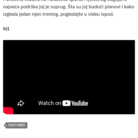
najveća podrška joj je suprug. Šta su joj budući planovi i kako
izgleda jedan njen trening, pogledajte u videu ispod.
N1
FEATURED