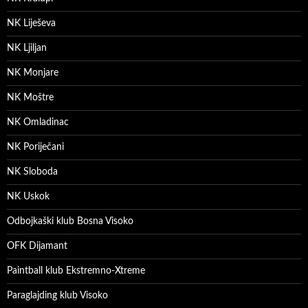
NK Liješeva
NK Ljiljan
NK Monjare
NK Moštre
NK Omladinac
NK Poriječani
NK Sloboda
NK Uskok
Odbojkaški klub Bosna Visoko
OFK Dijamant
Paintball klub Ekstremno-Xtreme
Paraglajding klub Visoko