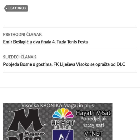
FEATURED
Navigacija
PRETHODNI ČLANAK
članaka
Emir Bešlagić u dva finala 4. Tuzla Tenis Festa
SLJEDEĆI ČLANAK
Pobjeda Bosne u gostima, FK Liješeva Visoko se oprašta od DLC