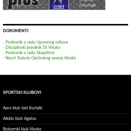
DOKUMENTI
- Poslovnik o radu Upravnog odbora
- Disciplinski pravilnik SS Visoko
- Poslovnik o radu Skupštine
- Nacrt Statuta Općinskog saveza Visoko
SPORTSKI KLUBOVI
Aero klub Izet Kurtalić
Aikido klub Agatsu
Bokserski klub Visoko