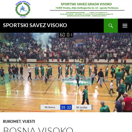
Idi
na
sadržaj
Pretraga
SPORTSKI SAVEZ VISOKO
GLAVNI
MENI
RUKOMET
,
VIJESTI
BOSNA VISOKO