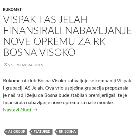
RUKOMET
VISPAK I AS JELAH
FINANSIRALI NABAVLJANJE
NOVE OPREMU ZA RK
BOSNA VISOKO
9 SEPTEMBRA, 2015
Rukometni klub Bosna Visoko zahvaljuje se kompaniji Vispak
i grupaciji AS Jelah. Ova vrlo uspješna grupacija prepoznala
je naš rad i želju da Bosna bude stabilan premijerligaš, te je
finansirala nabavljanje nove opremu za naše momke.
Vispak i AS Jelah finansirali nabavljanje nove o
Nastavi čitati
→
AS GROUP
FEATURED
RK BOSNA