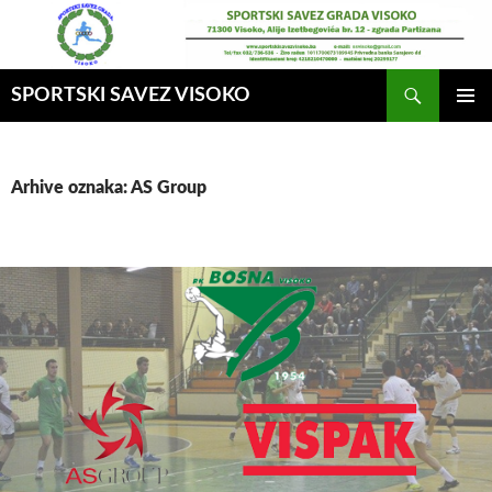
Idi
na
sadržaj
Pretraga
SPORTSKI SAVEZ VISOKO
GLAVNI
MENI
Arhive oznaka: AS Group