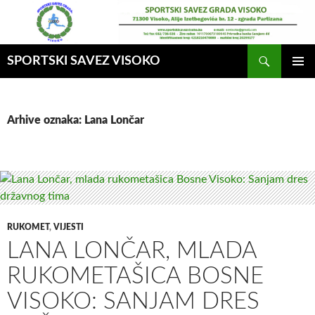
Idi
na
sadržaj
Pretraga
SPORTSKI SAVEZ VISOKO
GLAVNI
MENI
Arhive oznaka: Lana Lončar
RUKOMET
,
VIJESTI
LANA LONČAR, MLADA
RUKOMETAŠICA BOSNE
VISOKO: SANJAM DRES