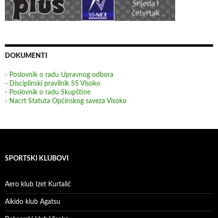
DOKUMENTI
- Poslovnik o radu Upravnog odbora
- Disciplinski pravilnik SS Visoko
- Poslovnik o radu Skupštine
- Nacrt Statuta Općinskog saveza Visoko
SPORTSKI KLUBOVI
Aero klub Izet Kurtalić
Aikido klub Agatsu