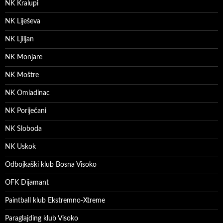
NK Kralupi
NK Liješeva
NK Ljiljan
NK Monjare
NK Moštre
NK Omladinac
NK Poriječani
NK Sloboda
NK Uskok
Odbojkaški klub Bosna Visoko
OFK Dijamant
Paintball klub Ekstremno-Xtreme
Paraglajding klub Visoko