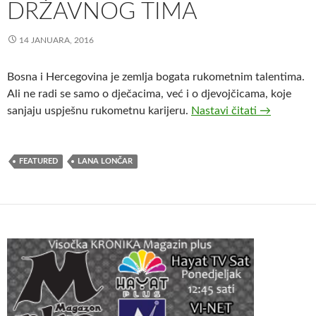
DRŽAVNOG TIMA
14 JANUARA, 2016
Bosna i Hercegovina je zemlja bogata rukometnim talentima.
Ali ne radi se samo o dječacima, već i o djevojčicama, koje
Lana Lonča
sanjaju uspješnu rukometnu karijeru.
Nastavi čitati
→
FEATURED
LANA LONČAR