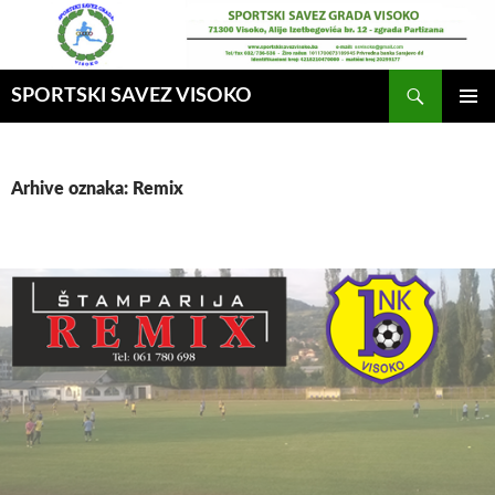
Idi
na
sadržaj
Pretraga
SPORTSKI SAVEZ VISOKO
GLAVNI
MENI
Arhive oznaka: Remix