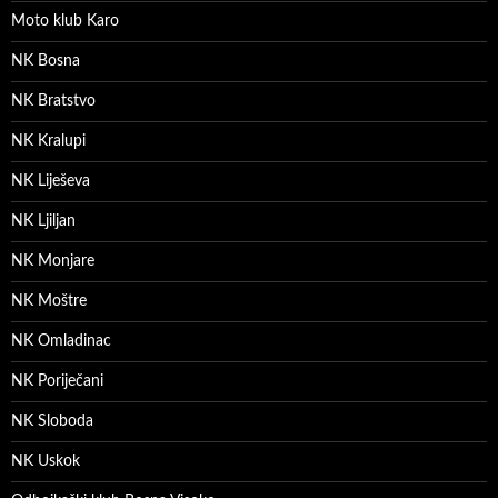
Moto klub Karo
NK Bosna
NK Bratstvo
NK Kralupi
NK Liješeva
NK Ljiljan
NK Monjare
NK Moštre
NK Omladinac
NK Poriječani
NK Sloboda
NK Uskok