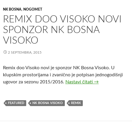
NK BOSNA
,
NOGOMET
REMIX DOO VISOKO NOVI
SPONZOR NK BOSNA
VISOKO
2 SEPTEMBRA, 2015
Remix doo Visoko novi je sponzor NK Bosna Visoko. U
klupskim prostorijama i zvanično je potpisan jednogodišnji
Remix doo Visoko 
ugovor za sezonu 2015/2016.
Nastavi čitati
→
FEATURED
NK BOSNA VISOKO
REMIX