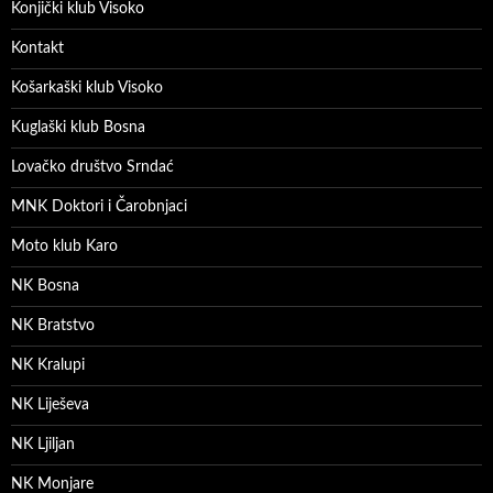
Konjički klub Visoko
Kontakt
Košarkaški klub Visoko
Kuglaški klub Bosna
Lovačko društvo Srndać
MNK Doktori i Čarobnjaci
Moto klub Karo
NK Bosna
NK Bratstvo
NK Kralupi
NK Liješeva
NK Ljiljan
NK Monjare