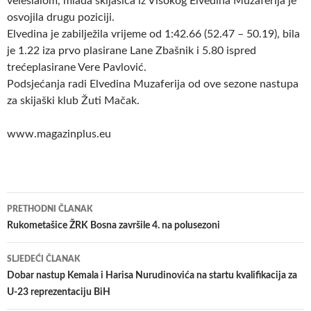
veleslalom, mlada skijašica iz Visokog Elvedina Muzaferija je
osvojila drugu poziciji.
Elvedina je zabilježila vrijeme od 1:42.66 (52.47 – 50.19), bila
je 1.22 iza prvo plasirane Lane Zbašnik i 5.80 ispred
trećeplasirane Vere Pavlović.
Podsjećanja radi Elvedina Muzaferija od ove sezone nastupa
za skijaški klub Žuti Mačak.
www.magazinplus.eu
Navigacija
PRETHODNI ČLANAK
članaka
Rukometašice ŽRK Bosna završile 4. na polusezoni
SLJEDEĆI ČLANAK
Dobar nastup Kemala i Harisa Nurudinovića na startu kvalifikacija za
U-23 reprezentaciju BiH