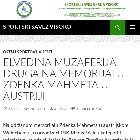
Idi
na
sadržaj
Pretraga
SPORTSKI SAVEZ VISOKO
GLAVNI
MENI
OSTALI SPORTOVI
,
VIJESTI
ELVEDINA MUZAFERIJA
DRUGA NA MEMORIJALU
ZDENKA MAHMETA U
AUSTRIJI
16 DECEMBRA, 2013
ADMIN
KOMENTARIŠI
Na održanom memorijalu Zdenka Mahmeta u austrijskom
Weinebeneu, u organizaciji SK Medveščak u kategoriji