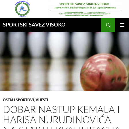
Idi
na
sadržaj
Pretraga
SPORTSKI SAVEZ VISOKO
GLAVNI
MENI
OSTALI SPORTOVI
,
VIJESTI
DOBAR NASTUP KEMALA I
HARISA NURUDINOVIĆA