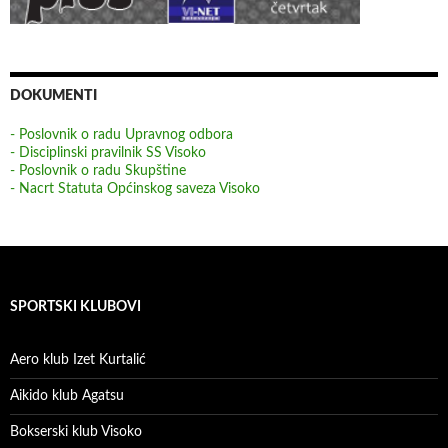
DOKUMENTI
- Poslovnik o radu Upravnog odbora
- Disciplinski pravilnik SS Visoko
- Poslovnik o radu Skupštine
- Nacrt Statuta Općinskog saveza Visoko
SPORTSKI KLUBOVI
Aero klub Izet Kurtalić
Aikido klub Agatsu
Bokserski klub Visoko