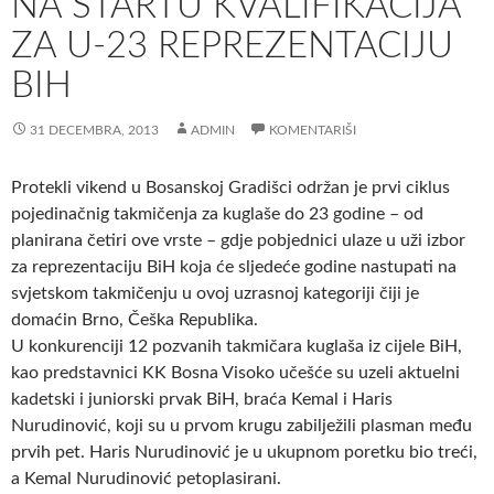
NA STARTU KVALIFIKACIJA
ZA U-23 REPREZENTACIJU
BIH
31 DECEMBRA, 2013
ADMIN
KOMENTARIŠI
Protekli vikend u Bosanskoj Gradišci održan je prvi ciklus
pojedinačnig takmičenja za kuglaše do 23 godine – od
planirana četiri ove vrste – gdje pobjednici ulaze u uži izbor
za reprezentaciju BiH koja će sljedeće godine nastupati na
svjetskom takmičenju u ovoj uzrasnoj kategoriji čiji je
domaćin Brno, Češka Republika.
U konkurenciji 12 pozvanih takmičara kuglaša iz cijele BiH,
kao predstavnici KK Bosna Visoko učešće su uzeli aktuelni
kadetski i juniorski prvak BiH, braća Kemal i Haris
Nurudinović, koji su u prvom krugu zabilježili plasman među
prvih pet. Haris Nurudinović je u ukupnom poretku bio treći,
a Kemal Nurudinović petoplasirani.