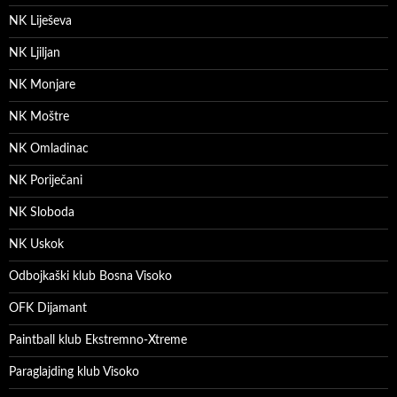
NK Liješeva
NK Ljiljan
NK Monjare
NK Moštre
NK Omladinac
NK Poriječani
NK Sloboda
NK Uskok
Odbojkaški klub Bosna Visoko
OFK Dijamant
Paintball klub Ekstremno-Xtreme
Paraglajding klub Visoko