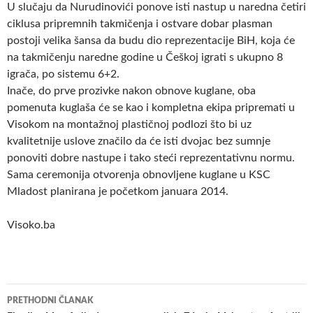
U slučaju da Nurudinovići ponove isti nastup u naredna četiri
ciklusa pripremnih takmičenja i ostvare dobar plasman
postoji velika šansa da budu dio reprezentacije BiH, koja će
na takmičenju naredne godine u Češkoj igrati s ukupno 8
igrača, po sistemu 6+2.
Inače, do prve prozivke nakon obnove kuglane, oba
pomenuta kuglaša će se kao i kompletna ekipa pripremati u
Visokom na montažnoj plastičnoj podlozi što bi uz
kvalitetnije uslove značilo da će isti dvojac bez sumnje
ponoviti dobre nastupe i tako steći reprezentativnu normu.
Sama ceremonija otvorenja obnovljene kuglane u KSC
Mladost planirana je početkom januara 2014.
Visoko.ba
Navigacija
PRETHODNI ČLANAK