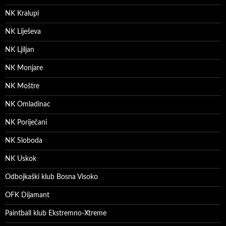
NK Kralupi
NK Liješeva
NK Ljiljan
NK Monjare
NK Moštre
NK Omladinac
NK Poriječani
NK Sloboda
NK Uskok
Odbojkaški klub Bosna Visoko
OFK Dijamant
Paintball klub Ekstremno-Xtreme