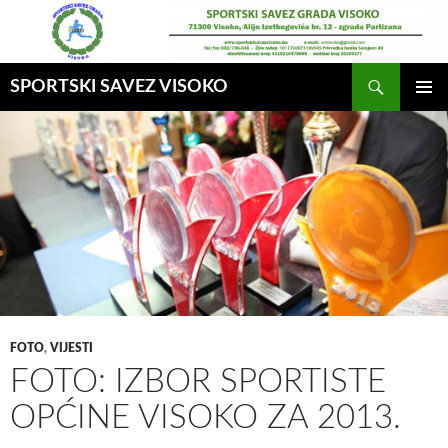
Idi
na
sadržaj
Pretraga
SPORTSKI SAVEZ VISOKO
GLAVNI
MENI
FOTO
,
VIJESTI
FOTO: IZBOR SPORTISTE
OPĆINE VISOKO ZA 2013.