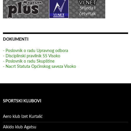
DOKUMENTI
- Poslovnik o radu Upravnog odbora
- Disciplinski pravilnik SS Visoko
- Poslovnik o radu Skupštine
- Nacrt Statuta Općinskog saveza Visoko
SPORTSKI KLUBOVI
Aero klub Izet Kurtalić
Aikido klub Agatsu