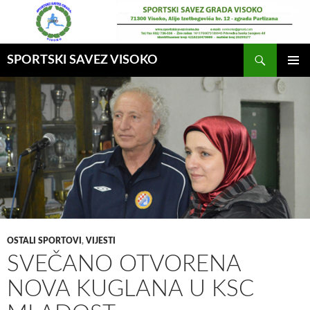
Idi
na
sadržaj
Pretraga
SPORTSKI SAVEZ VISOKO
GLAVNI
MENI
OSTALI SPORTOVI
,
VIJESTI
SVEČANO OTVORENA
NOVA KUGLANA U KSC