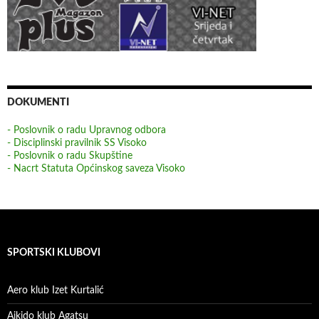
DOKUMENTI
- Poslovnik o radu Upravnog odbora
- Disciplinski pravilnik SS Visoko
- Poslovnik o radu Skupštine
- Nacrt Statuta Općinskog saveza Visoko
SPORTSKI KLUBOVI
Aero klub Izet Kurtalić
Aikido klub Agatsu