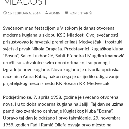
MLADOST
16 FEBRUARA, 2014
ADMIN
KOMENTARIŠI
Svečanom manifestacijom u Visokom je danas otvorena
moderna kuglana u sklopu KSC Mladost.
Ovoj svečanosti
prisustvovao je hrvatski premijerligaš Medveščak i trostruki
svjetski prvak Nikola Dragaša. Predstavnici Kuglaškog kluba
“Bosna”, Salko Lukhodžić, Sabit Efendira i Mugdim Imamović
uručili su zahvalnice svim donatorima koji su pomogli
izgradnju nove kuglane. Novu kuglanu je otvorila općinska
načelnica Amra Babić, nakon čega je uslijedilo odigravanje
prijateljskog meča između KK Bosna i KK Medveščak.
Podsjetimo se, 7. aprila 1958. godine je svečano otvorena
nova, i u to doba moderna kuglana na Jaliji. Taj dan se uzima i
pamti kao zvanično osnivanje Kuglaškog kluba “Bosna”.
Upravo taj dan je održano i prvo takmičenje. 29. novembra
1959. godien Fadil Ramić Dilefa osvaja prvo mjesto na