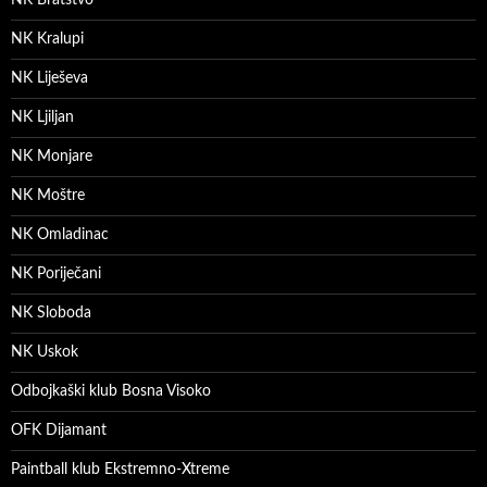
NK Bratstvo
NK Kralupi
NK Liješeva
NK Ljiljan
NK Monjare
NK Moštre
NK Omladinac
NK Poriječani
NK Sloboda
NK Uskok
Odbojkaški klub Bosna Visoko
OFK Dijamant
Paintball klub Ekstremno-Xtreme