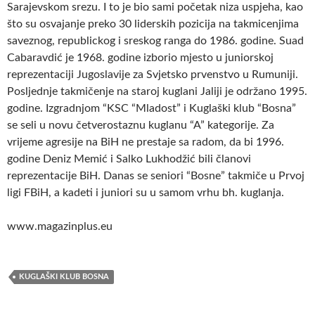
Sarajevskom srezu. I to je bio sami početak niza uspjeha, kao
što su osvajanje preko 30 liderskih pozicija na takmicenjima
saveznog, republickog i sreskog ranga do 1986. godine. Suad
Cabaravdić je 1968. godine izborio mjesto u juniorskoj
reprezentaciji Jugoslavije za Svjetsko prvenstvo u Rumuniji.
Posljednje takmičenje na staroj kuglani Jaliji je održano 1995.
godine. Izgradnjom “KSC “Mladost” i Kuglaški klub “Bosna”
se seli u novu četverostaznu kuglanu “A” kategorije. Za
vrijeme agresije na BiH ne prestaje sa radom, da bi 1996.
godine Deniz Memić i Salko Lukhodžić bili članovi
reprezentacije BiH. Danas se seniori “Bosne” takmiče u Prvoj
ligi FBiH, a kadeti i juniori su u samom vrhu bh. kuglanja.
www.magazinplus.eu
KUGLAŠKI KLUB BOSNA