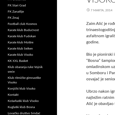
FK Stari Grad
7 MARTA, 2014
FK Zanatlije
FK Zmaj
Zaim Alić je ro
Football club Kosmos
trinaestogodišnj
Karate klub Budućnost
asfaltnom igral
Karate klub Fudokan
godine.
Karate klub Moštre
Karate klub Seiken
Bio je pionirski
Karate klub Visoko
“Bosna“ šampion
KK XXL Basket
omladinskom uzr
Klub obaranja ruke Vojnik
sreće
u Somboru i Pan
Klub ritmičke gimnastike
osvajač je seni
Visoko
Konjički klub Visoko
Ubrzo nakon igra
Kontakt
najtežim ratnim
Košarkaški klub Visoko
Alić je obavlja
Kuglaški klub Bosna
Lovačko društvo Srndać