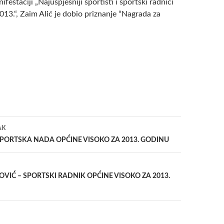
festaciji „Najuspješniji sportisti i sportski radnici
13.“, Zaim Alić je dobio priznanje “Nagrada za
a
AK
SPORTSKA NADA OPĆINE VISOKO ZA 2013. GODINU
VIĆ – SPORTSKI RADNIK OPĆINE VISOKO ZA 2013.