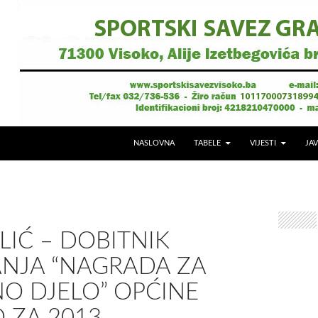
NASLOVNA
TABELE
VIJESTI
JAV
LIĆ – DOBITNIK
ANJA “NAGRADA ZA
O DJELO” OPĆINE
 ZA 2013.