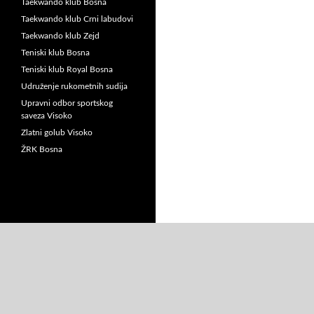
Taekwando klub Bosna
Taekwando klub Crni labudovi
Taekwando klub Zejd
Teniski klub Bosna
Teniski klub Royal Bosna
Udruženje rukometnih sudija
Upravni odbor sportskog
saveza Visoko
Zlatni golub Visoko
ŽRK Bosna