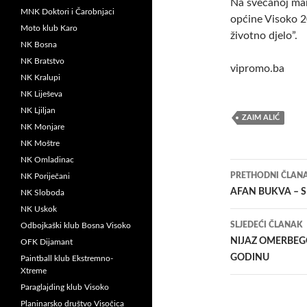
Na svečanoj mani
MNK Doktori i Čarobnjaci
općine Visoko 20
Moto klub Karo
životno djelo”.
NK Bosna
NK Bratstvo
vipromo.ba
NK Kralupi
NK Liješeva
NK Ljiljan
ZAIM ALIĆ
NK Monjare
NK Moštre
NK Omladinac
Navigacij
PRETHODNI ČLAN
NK Poriječani
članaka
AFAN BUKVA – 
NK Sloboda
NK Uskok
SLJEDEĆI ČLANAK
Odbojkaški klub Bosna Visoko
NIJAZ OMERBEGO
OFK Dijamant
GODINU
Paintball klub Ekstremno-
Xtreme
Paraglajding klub Visoko
Planinarsko društvo Visočica