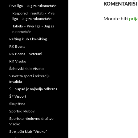
KOMENTARIŠI
Prva liga – Jug za rukometaše
Raspored i rezultati – Prva
Morate biti
prij
liga – Jug za rukometaše
Tabela – Prva liga – Jug za
rukometaše
Rafting klub Eko-viking
RK Bosna
RK Bosna – veterani
RK Visoko
Šahovski klub Visoko
Savez za sport i rekreaciju
invalida
ŠF Napad je najbolja odbrana
ŠF Visport
Skupština
Sportski klubovi
Sportsko ribolovno društvo
Visoko
Streljački klub ˝Visoko˝