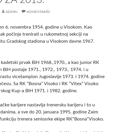
ADMIN
KOMENTARIŠI
đen 6. novembra 1954. godine u Visokom. Kao
ak počinje trenirati u rukometnoj sekciji na
ištu Gradskog stadiona u Visokom davne 1967.
 i kadetski prvak BiH 1968.,1970., a kao junior RK
 BiH postaje 1971., 1972., 1973., 1974. i u
astu vicešampion Jugoslavije 1973. i 1974. godine
čevu. Sa RK “Bosna“ Visoko i RK “Vitex“ Visoko
orskog Kup-a BiH 1971. i 1982. godine.
čke karijere nastavlja trenersku karijeru i to u
 danima, a sve do 20. januara 1995. godine Zaim
o funkciju trenera seniosrke ekipe RK“Bosna“Visoko.