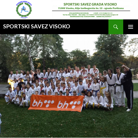
Idi
na
sadržaj
Pretraga
SPORTSKI SAVEZ VISOKO
GLAVNI
MENI