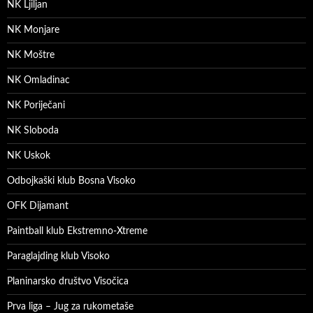
NK Ljiljan
NK Monjare
NK Moštre
NK Omladinac
NK Poriječani
NK Sloboda
NK Uskok
Odbojkaški klub Bosna Visoko
OFK Dijamant
Paintball klub Ekstremno-Xtreme
Paraglajding klub Visoko
Planinarsko društvo Visočica
Prva liga – Jug za rukometaše