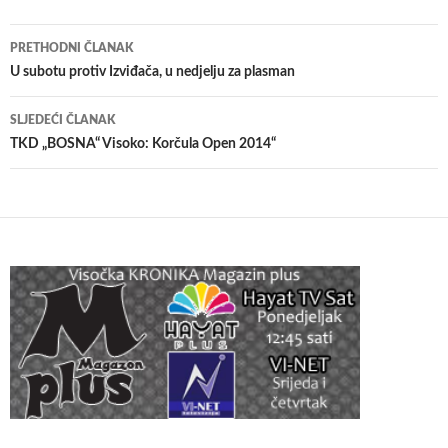
Navigacija
PRETHODNI ČLANAK
članaka
U subotu protiv Izviđača, u nedjelju za plasman
SLJEDEĆI ČLANAK
TKD „BOSNA“ Visoko: Korčula Open 2014“