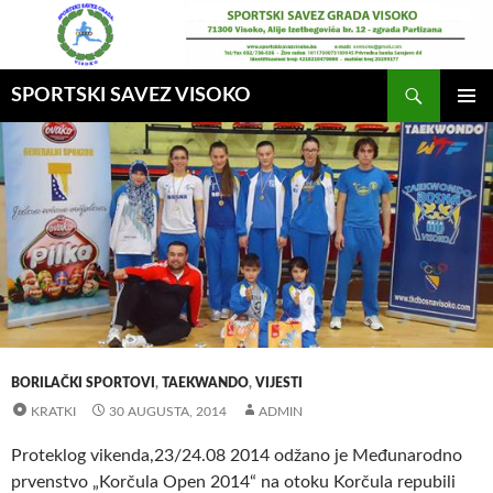
Idi
na
sadržaj
Pretraga
SPORTSKI SAVEZ VISOKO
GLAVNI
MENI
BORILAČKI SPORTOVI
,
TAEKWANDO
,
VIJESTI
KRATKI
30 AUGUSTA, 2014
ADMIN
Proteklog vikenda,23/24.08 2014 odžano je Međunarodno
prvenstvo „Korčula Open 2014“ na otoku Korčula repubili