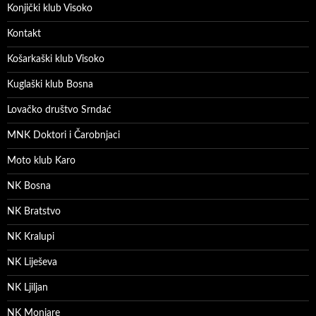
Konjički klub Visoko
Kontakt
Košarkaški klub Visoko
Kuglaški klub Bosna
Lovačko društvo Srndać
MNK Doktori i Čarobnjaci
Moto klub Karo
NK Bosna
NK Bratstvo
NK Kralupi
NK Liješeva
NK Ljiljan
NK Monjare