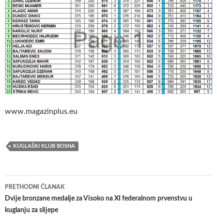
www.magazinplus.eu
KUGLAŠKI KLUB BOSNA
Navigacija
PRETHODNI ČLANAK
članaka
Dvije bronzane medalje za Visoko na XI federalnom prvenstvu u
kuglanju za slijepe