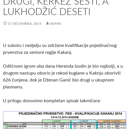
DRUGI, KERKEZ ŠESTI, A
LUKHODŽIĆ DESETI
17 DECEMBRA, 2014
ADMIN
U subotu i nedjelju su održane kvalifikacije pojedinačnog
prvenstva za seniore regije Kakanj.
Odličnom igrom oba dana Herenda Izudin je bio najbolji, a u
drugom nastupu oborio je rekod kuglane u Kaknju oborivši
626 čunjeva, dok je Dženan Ganić bio drugi u ukupnom
plasmanu.
U prilogu donosimo kompletan spisak takmičara: