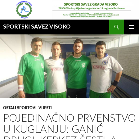
Idi
na
sadržaj
Pretraga
SPORTSKI SAVEZ VISOKO
GLAVNI
MENI
OSTALI SPORTOVI
,
VIJESTI
POJEDINAČNO PRVENSTVO
U KUGLANJU: GANIĆ