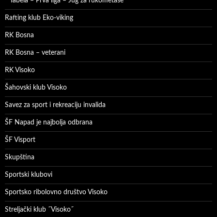
Tabela – Prva liga – Jug za rukometaše
Rafting klub Eko-viking
RK Bosna
RK Bosna – veterani
RK Visoko
Šahovski klub Visoko
Savez za sport i rekreaciju invalida
ŠF Napad je najbolja odbrana
ŠF Visport
Skupština
Sportski klubovi
Sportsko ribolovno društvo Visoko
Streljački klub ˝Visoko˝