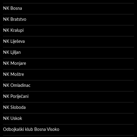
NK Bosna
NK Bratstvo
NK Kralupi
NK Liješeva
NK Ljiljan
NK Monjare
NK Moštre
NK Omladinac
NK Poriječani
NK Sloboda
NK Uskok
Odbojkaški klub Bosna Visoko