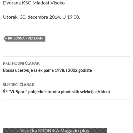
Dvorana KSC Mladost Visoko
Utorak, 30. decembra 2014. U 19:00.
RK BOSNA - VETERANI
Navigacija
PRETHODNI ČLANAK
članaka
Bosna učestvuje sa ekipama 1998. i 2002.godište
SLJEDEĆI ČLANAK
ŠF “Vi-Sport” pobjednik turnira pionirskih selekcija (Video)