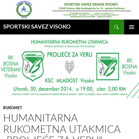
Idi
na
sadržaj
Pretraga
SPORTSKI SAVEZ VISOKO
GLAVNI
MENI
RUKOMET
HUMANITARNA
RUKOMETNA UTAKMICA