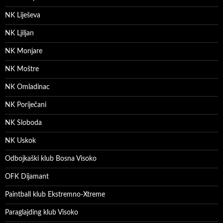
NK Liješeva
NK Ljiljan
NK Monjare
NK Moštre
NK Omladinac
NK Poriječani
NK Sloboda
NK Uskok
Odbojkaški klub Bosna Visoko
OFK Dijamant
Paintball klub Ekstremno-Xtreme
Paraglajding klub Visoko