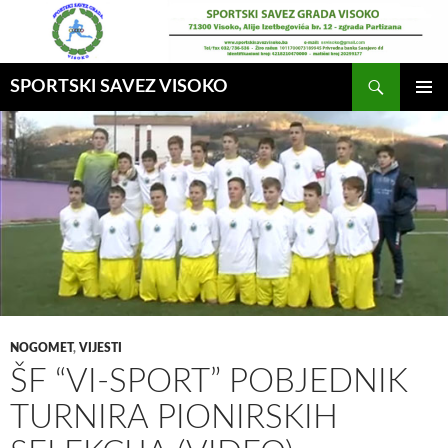
Idi
na
sadržaj
Pretraga
SPORTSKI SAVEZ VISOKO
GLAVNI
MENI
NOGOMET
,
VIJESTI
ŠF “VI-SPORT” POBJEDNIK
TURNIRA PIONIRSKIH