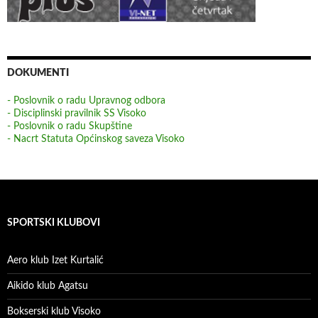
DOKUMENTI
- Poslovnik o radu Upravnog odbora
- Disciplinski pravilnik SS Visoko
- Poslovnik o radu Skupštine
- Nacrt Statuta Općinskog saveza Visoko
SPORTSKI KLUBOVI
Aero klub Izet Kurtalić
Aikido klub Agatsu
Bokserski klub Visoko