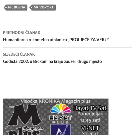
NK BOSNA
NK VISPORT
Navigacija
PRETHODNI ČLANAK
članaka
Humanitarna rukometna utakmica „PROLJEĆE ZA VERU“
SLJEDEĆI ČLANAK
Godišta 2002. u Brčkom na kraju zauzeli drugo mjesto