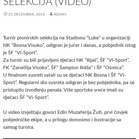
SELEKCIJA (VIDEO)
21 DECEMBRA, 2014
ADMIN
Turnir pionirskih selekcija na Stadionu “Luke” u organizaciji
NK “Bosna Visoko”, odigran je jučer i danas, a pobjednik istog
je ŠF “Vi-Sport”.
Za turnir su bili prijavljeni dječaci NK “Ilijaš”, ŠF “Vi-Sport”,
FK “Zanatlija Visoko”, ŠF” Šampion Ilidža” i ŠF “Osmica”.
U finalnom susreti satali su se dječaci NK Bosna i ŠF “Vi-
Sport”. Regularni dio susreta odigran je bez pobjednika, pa se
pristupilo izvođenju penala. Više sportske sreće imali su
dječaci ŠF “Vi-Sport”.
U video izvještaju govori Edin Muzaferija Žuti, prvi čovjek
pobjedničke ekipe, a u prilogu donosimo i ilustracije sa
samog turnira.