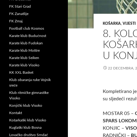
FK Stari Grad
FK Zanatlije
FK Zmaj
KOŠARKA
,
VIJESTI
Football club Kosmos
8. KOL
Karate klub Budućnost
KOŠARK
Karate klub Fudokan
Karate klub Moštre
U KON
Karate klub Seiken
Karate klub Visoko
22 DECEMBRA, 
KK XXL Basket
Klub obaranja ruke Vojnik
sreće
Kompletirano je 
Klub ritmičke gimnastike
Visoko
su sljedeći rezul
Konjički klub Visoko
Kontakt
MOSTAR 05 –
Košarkaški klub Visoko
SPARS LOKOM
Kuglaški klub Bosna
KONJIC –
VIS
Lovačko društvo Srndać
RADNIČKI –
B