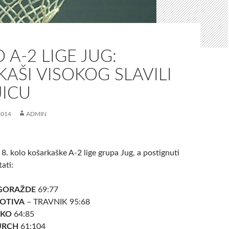
O A-2 LIGE JUG:
AŠI VISOKOG SLAVILI
JICU
2014
ADMIN
8. kolo košarkaške A-2 lige grupa Jug, a postignuti
tati:
GORAŽDE
69:77
OTIVA
– TRAVNIK 95:68
OKO
64:85
URCH
61:104