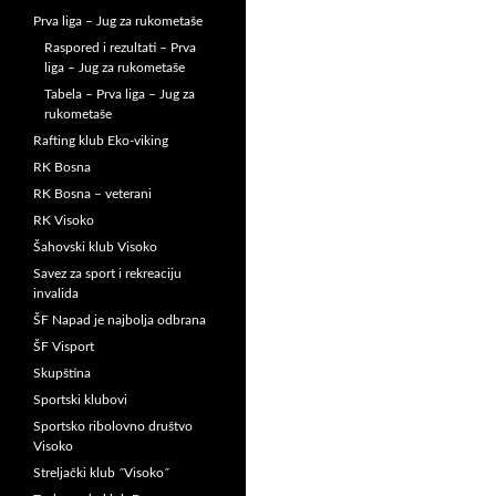
Prva liga – Jug za rukometaše
Raspored i rezultati – Prva
liga – Jug za rukometaše
Tabela – Prva liga – Jug za
rukometaše
Rafting klub Eko-viking
RK Bosna
RK Bosna – veterani
RK Visoko
Šahovski klub Visoko
Savez za sport i rekreaciju
invalida
ŠF Napad je najbolja odbrana
ŠF Visport
Skupština
Sportski klubovi
Sportsko ribolovno društvo
Visoko
Streljački klub ˝Visoko˝