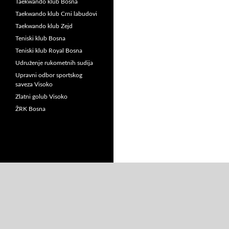
Taekwando klub Bosna
Taekwando klub Crni labudovi
Taekwando klub Zejd
Teniski klub Bosna
Teniski klub Royal Bosna
Udruženje rukometnih sudija
Upravni odbor sportskog
saveza Visoko
Zlatni golub Visoko
ŽRK Bosna