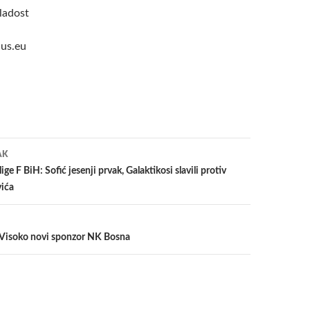
ladost
us.eu
a
AK
lige F BiH: Sofić jesenji prvak, Galaktikosi slavili protiv
vića
. Visoko novi sponzor NK Bosna