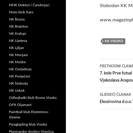
MNK Doktori i Čarobnjaci
Slobodan KK M
Moto klub Karo
NK Bosna
www.magazinpl
NK Bratstvo
NK Kralupi
NK Liješeva
KK VISOKO
NK Ljiljan
NK Monjare
Navigacij
NK Moštre
PRETHODNI ČLAN
NK Omladinac
članaka
7. kolo Prve futsal 
NK Poriječani
Vjekoslava Arapo
NK Sloboda
NK Uskok
SLJEDEĆI ČLANAK
Odbojkaški klub Bosna Visoko
Ekosirovina d.o.o
OFK Dijamant
Paintball klub Ekstremno-
Xtreme
Paraglajding klub Visoko
Planinarsko društvo Visočica