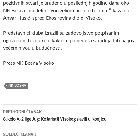
pozitivnih stvari je urađeno u posljednjih godinu dana oko
NK Bosna i mi definitivno želimo biti dio te priče.”, kazao je
Anvar Husić ispred Ekosirovina d.o.o. Visoko.
Predstavnici kluba izrazili su zadovoljstvo potpisanim
ugovorom, te očekuju kako će pomenuta saradnja biti na još
većem nivou u budućnosti.
Press NK Bosna Visoko
NK BOSNA
Navigacija
PRETHODNI ČLANAK
članaka
8. kolo A-2 lige Jug: Košarkaši Visokog slavili u Konjicu
SLJEDEĆI ČLANAK