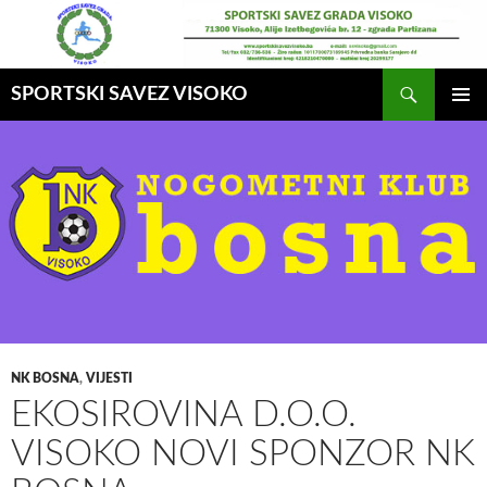
Idi
na
sadržaj
Pretraga
SPORTSKI SAVEZ VISOKO
GLAVNI
MENI
NK BOSNA
,
VIJESTI
EKOSIROVINA D.O.O.
VISOKO NOVI SPONZOR NK