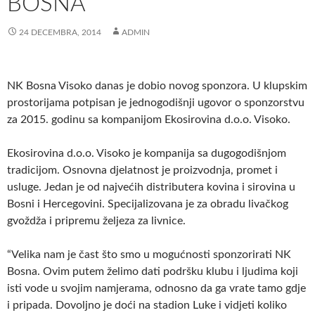
BOSNA
24 DECEMBRA, 2014
ADMIN
NK Bosna Visoko danas je dobio novog sponzora. U klupskim
prostorijama potpisan je jednogodišnji ugovor o sponzorstvu
za 2015. godinu sa kompanijom Ekosirovina d.o.o. Visoko.
Ekosirovina d.o.o. Visoko je kompanija sa dugogodišnjom
tradicijom. Osnovna djelatnost je proizvodnja, promet i
usluge. Jedan je od najvećih distributera kovina i sirovina u
Bosni i Hercegovini. Specijalizovana je za obradu livačkog
gvoždža i pripremu željeza za livnice.
“Velika nam je čast što smo u mogućnosti sponzorirati NK
Bosna. Ovim putem želimo dati podršku klubu i ljudima koji
isti vode u svojim namjerama, odnosno da ga vrate tamo gdje
i pripada. Dovoljno je doći na stadion Luke i vidjeti koliko