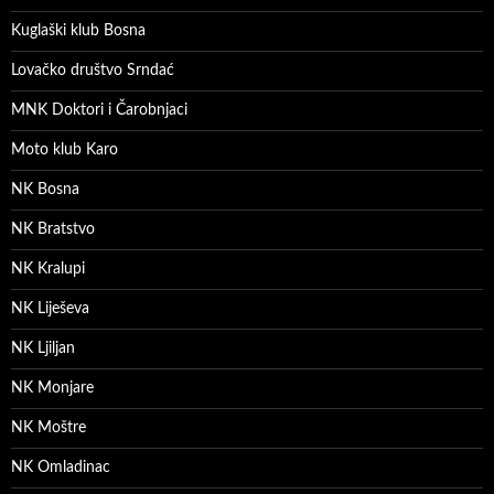
Kuglaški klub Bosna
Lovačko društvo Srndać
MNK Doktori i Čarobnjaci
Moto klub Karo
NK Bosna
NK Bratstvo
NK Kralupi
NK Liješeva
NK Ljiljan
NK Monjare
NK Moštre
NK Omladinac