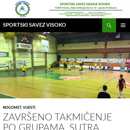
Idi
na
sadržaj
Pretraga
SPORTSKI SAVEZ VISOKO
GLAVNI
MENI
NOGOMET
,
VIJESTI
ZAVRŠENO TAKMIČENJE
PO GRUPAMA, SUTRA