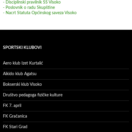
- Disciplinski pravilnik SS Visoko
- Poslovnik o radu Skupštine
- Nacrt Statuta Općinskog saveza Visoko
SPORTSKI KLUBOVI
Aero klub Izet Kurtalić
Aikido klub Agatsu
Bokserski klub Visoko
Društvo pedagoga fizičke kulture
FK 7. april
FK Gračanica
FK Stari Grad