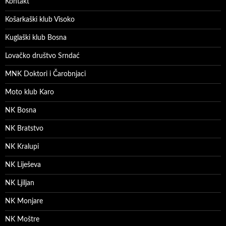
Kontakt
Košarkaški klub Visoko
Kuglaški klub Bosna
Lovačko društvo Srndać
MNK Doktori i Čarobnjaci
Moto klub Karo
NK Bosna
NK Bratstvo
NK Kralupi
NK Liješeva
NK Ljiljan
NK Monjare
NK Moštre