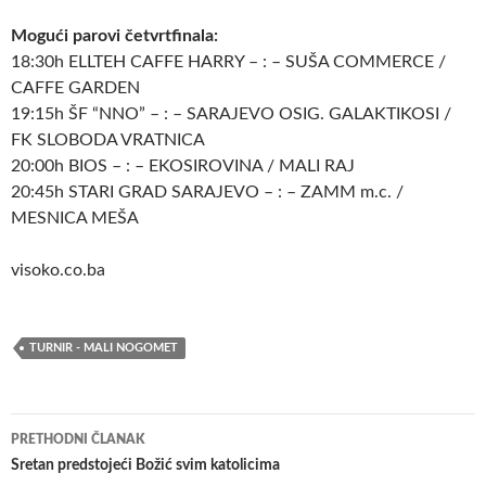
Mogući parovi četvrtfinala:
18:30h ELLTEH CAFFE HARRY – : – SUŠA COMMERCE /
CAFFE GARDEN
19:15h ŠF “NNO” – : – SARAJEVO OSIG. GALAKTIKOSI /
FK SLOBODA VRATNICA
20:00h BIOS – : – EKOSIROVINA / MALI RAJ
20:45h STARI GRAD SARAJEVO – : – ZAMM m.c. /
MESNICA MEŠA
visoko.co.ba
TURNIR - MALI NOGOMET
Navigacija
PRETHODNI ČLANAK
članaka
Sretan predstojeći Božić svim katolicima