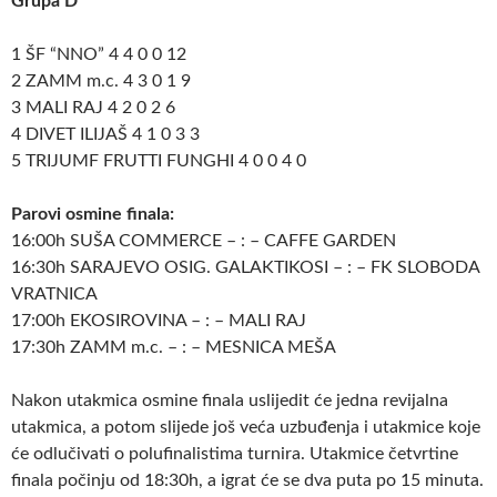
Grupa D
1 ŠF “NNO” 4 4 0 0 12
2 ZAMM m.c. 4 3 0 1 9
3 MALI RAJ 4 2 0 2 6
4 DIVET ILIJAŠ 4 1 0 3 3
5 TRIJUMF FRUTTI FUNGHI 4 0 0 4 0
Parovi osmine finala:
16:00h SUŠA COMMERCE – : – CAFFE GARDEN
16:30h SARAJEVO OSIG. GALAKTIKOSI – : – FK SLOBODA
VRATNICA
17:00h EKOSIROVINA – : – MALI RAJ
17:30h ZAMM m.c. – : – MESNICA MEŠA
Nakon utakmica osmine finala uslijedit će jedna revijalna
utakmica, a potom slijede još veća uzbuđenja i utakmice koje
će odlučivati o polufinalistima turnira. Utakmice četvrtine
finala počinju od 18:30h, a igrat će se dva puta po 15 minuta.