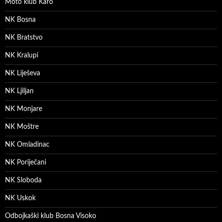
Moto klub Karo
NK Bosna
NK Bratstvo
NK Kralupi
NK Liješeva
NK Ljiljan
NK Monjare
NK Moštre
NK Omladinac
NK Poriječani
NK Sloboda
NK Uskok
Odbojkaški klub Bosna Visoko