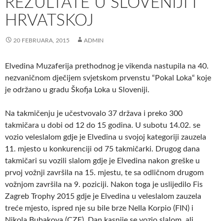
REZULTATE U SLOVENIJI I
HRVATSKOJ
20 FEBRUARA, 2015
ADMIN
Elvedina Muzaferija prethodnog je vikenda nastupila na 40.
nezvaničnom dječijem svjetskom prvenstu “Pokal Loka“ koje
je održano u gradu Škofja Loka u Sloveniji.
Na takmičenju je učestvovalo 37 država i preko 300
takmičara u dobi od 12 do 15 godina. U subotu 14.02. se
vozio veleslalom gdje je Elvedina u svojoj kategoriji zauzela
11. mjesto u konkurenciji od 75 takmičarki. Drugog dana
takmičari su vozili slalom gdje je Elvedina nakon greške u
prvoj vožnji završila na 15. mjestu, te sa odličnom drugom
vožnjom završila na 9. poziciji. Nakon toga je uslijedilo Fis
Zagreb Trophy 2015 gdje je Elvedina u veleslalom zauzela
treće mjesto, ispred nje su bile brze Nella Korpio (FIN) i
Nikola Bubakova (CZE). Dan kasnije se vozio slalom, ali