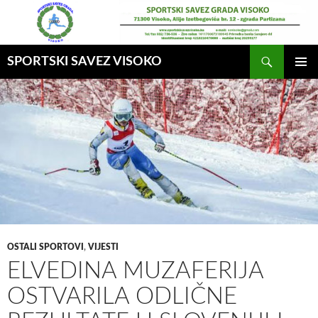
Idi
na
sadržaj
Pretraga
SPORTSKI SAVEZ VISOKO
GLAVNI
MENI
OSTALI SPORTOVI
,
VIJESTI
ELVEDINA MUZAFERIJA
OSTVARILA ODLIČNE