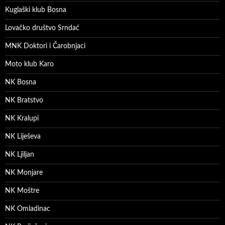
Kuglaški klub Bosna
Lovačko društvo Srndać
MNK Doktori i Čarobnjaci
Moto klub Karo
NK Bosna
NK Bratstvo
NK Kralupi
NK Liješeva
NK Ljiljan
NK Monjare
NK Moštre
NK Omladinac