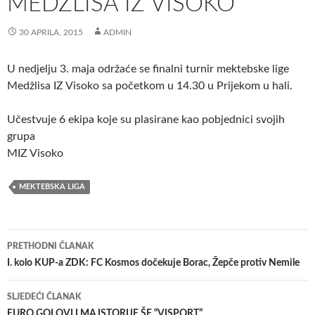
MEDŽLISA IZ VISOKO
30 APRILA, 2015
ADMIN
U nedjelju 3. maja održaće se finalni turnir mektebske lige
Medžlisa IZ Visoko sa početkom u 14.30 u Prijekom u hali.
Učestvuje 6 ekipa koje su plasirane kao pobjednici svojih
grupa
MIZ Visoko
MEKTEBSKA LIGA
Navigacija
PRETHODNI ČLANAK
članaka
I. kolo KUP-a ZDK: FC Kosmos dočekuje Borac, Žepče protiv Nemile
SLJEDEĆI ČLANAK
EURO GOLOVI I MAJSTORIJE ŠF “VISPORT”