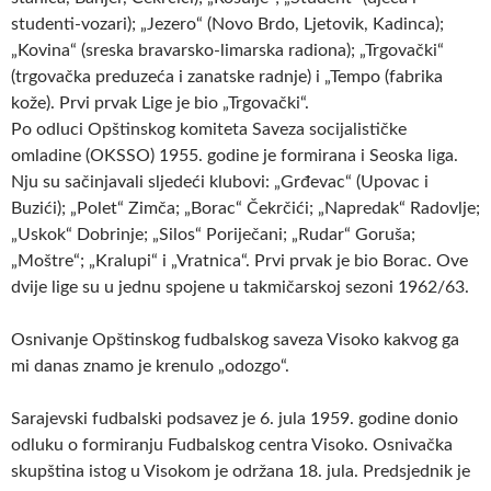
studenti-vozari); „Jezero“ (Novo Brdo, Ljetovik, Kadinca);
„Kovina“ (sreska bravarsko-limarska radiona); „Trgovački“
(trgovačka preduzeća i zanatske radnje) i „Tempo (fabrika
kože). Prvi prvak Lige je bio „Trgovački“.
Po odluci Opštinskog komiteta Saveza socijalističke
omladine (OKSSO) 1955. godine je formirana i Seoska liga.
Nju su sačinjavali sljedeći klubovi: „Grđevac“ (Upovac i
Buzići); „Polet“ Zimča; „Borac“ Čekrčići; „Napredak“ Radovlje;
„Uskok“ Dobrinje; „Silos“ Poriječani; „Rudar“ Goruša;
„Moštre“; „Kralupi“ i „Vratnica“. Prvi prvak je bio Borac. Ove
dvije lige su u jednu spojene u takmičarskoj sezoni 1962/63.
Osnivanje Opštinskog fudbalskog saveza Visoko kakvog ga
mi danas znamo je krenulo „odozgo“.
Sarajevski fudbalski podsavez je 6. jula 1959. godine donio
odluku o formiranju Fudbalskog centra Visoko. Osnivačka
skupština istog u Visokom je održana 18. jula. Predsjednik je