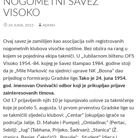
NOGOMETNI SAVEZ
VISOKO
24 JUNA, 2015
ADMIN
Ovaj savez je zamišljen kao asocijacija svih registrovanih
nogometnih klubova visočke opštine. Bez obzira na rang u
kojem se pojednina ekipa takmiči. U „Jubilarnom biltenu OFS
Visoko 1954.-84. kojeg je Savez štampao 1984. godine stoji
da je „Mile Marković na sjednici uprave NK „Bosna“ dao
prijedlog o formiranju Gradske lige.
Tako je 24. juna 1954.
god. imenovan Osnivački odbor koji je prikupljao prijave
zainteresovanih timova.
Od 17 prijavljenih njih 10 je ispunjavalo uslove za takmičenje
koje je počelo 5. augusta. U prvom prvenstvu Gradske lige su
se takmičili sljedeću klubovi: „Centar“ (okupljao igrače sa
područja Jalije, D. Mahale i Pumpe); „Omladinac“ (Pertac,
Sebilj); „Jug“ (Tabhana, Prijeko, Šadrvan); „Stanica“ (Ž.
stanica, Banjer, Čekrčići); „Rosulje“; „Student“ (djeca i