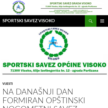
Idi
na
sadržaj
Pretraga
SPORTSKI SAVEZ VISOKO
GLAVNI
MENI
VIJESTI
NA DANAŠNJI DAN
FORMIRAN OPŠTINSKI