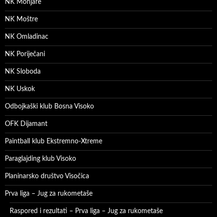
NK Monjare
NK Moštre
NK Omladinac
NK Poriječani
NK Sloboda
NK Uskok
Odbojkaški klub Bosna Visoko
OFK Dijamant
Paintball klub Ekstremno-Xtreme
Paraglajding klub Visoko
Planinarsko društvo Visočica
Prva liga – Jug za rukometaše
Raspored i rezultati – Prva liga – Jug za rukometaše