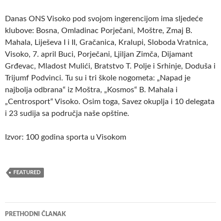
Danas ONS Visoko pod svojom ingerencijom ima sljedeće
klubove: Bosna, Omladinac Porječani, Moštre, Zmaj B.
Mahala, Liješeva I i II, Gračanica, Kralupi, Sloboda Vratnica,
Visoko, 7. april Buci, Porječani, Ljiljan Zimča, Dijamant
Grđevac, Mladost Mulići, Bratstvo T. Polje i Srhinje, Doduša i
Trijumf Podvinci. Tu su i tri škole nogometa: „Napad je
najbolja odbrana“ iz Moštra, „Kosmos“ B. Mahala i
„Centrosport“ Visoko. Osim toga, Savez okuplja i 10 delegata
i 23 sudija sa područja naše opštine.
Izvor: 100 godina sporta u Visokom
FEATURED
Navigacija
PRETHODNI ČLANAK