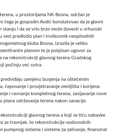
.
terena, u prostorijama NK Bosna, održan je
om čega je gospodin Avdić konstatovao da je glavni
 stanju i da se vrlo brzo može dovesti u vrhunski
m u vezi predložio plan i troškovnik neophodnih
nogometnog kluba Bosna, izrazila je veliko
ezentiranim planom te je potpisan ugovor za
a na rekonstrukciji glavnog terena Gradskog
ji počinju već sutra.
i predviđaju zamjenu busjenja na oštečenim
a, čepovanje i provjetravanje zemljišta i korijena
anje i ravnanje kompletnog terena, zasijavanje nove
du plana održavanja terena nakon sanacije.
ekonstrukciji glavnog terena a koji se tiču nabavke
va za travnjak, te rekonstrukcije vodovodnih
e pumpnog sistema i sistema za zalivanje, finansirat