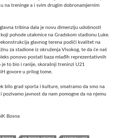
cu na treninge a i svim drugim dobronamjernim
glavna tribina dala je novu dimenziju udobnosti
 koji pohode utakmice na Gradskom stadionu Luke.
ekonstrukcija glavnog terena podiči kvalitet na
ižnu za stadione iz okruženja Visokog, te da će naš
leks ponovo postati baza mlađih reprezentativnih
 je to bio i ranije, skorašnji treninzi U21
BiH govore u prilog tome.
ek bilo grad sporta i kulture, smatramo da smo na
 i pozivamo javnost da nam pomogne da na njemu
NK Bosna