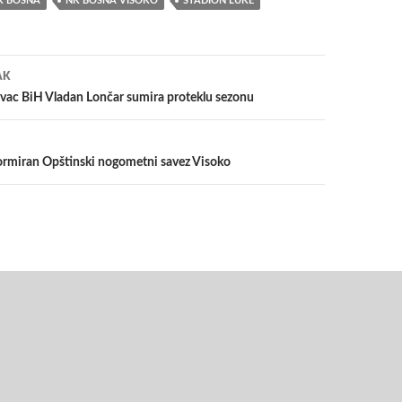
K BOSNA
NK BOSNA VISOKO
STADION LUKE
a
AK
ivac BiH Vladan Lončar sumira proteklu sezonu
ormiran Opštinski nogometni savez Visoko