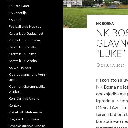
FK Stari Grad
FK Zanatlije
FK Zmaj
NK BOSNA
Football club Kosmos
NK BO
Karate klub Budućnost
Karate klub Fudokan
GLAVN
Karate klub Moštre
“LUKE”
Karate klub Seiken
Karate klub Visoko
24 JUNA, 2015
KK XXL Basket
Klub obaranja ruke Vojnik
sreće
Nakon što su uve
Klub ritmičke gimnastike
NK Bosna ne lež
Visoko
obezbjeđivanje 
Konjički klub Visoko
izgradnju, reko
Kontakt
Džemal Avdić, u 
Košarkaški klub Visoko
teren stadiona L
Kuglaški klub Bosna
konstatovao neo
Lovačko društvo Srndać