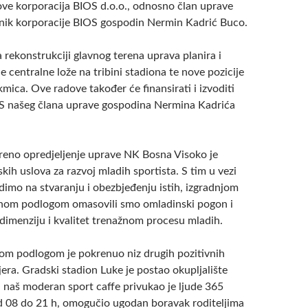
dove korporacija BIOS d.o.o., odnosno član uprave
dnik korporacije BIOS gospodin Nermin Kadrić Buco.
rekonstrukciji glavnog terena uprava planira i
e centralne lože na tribini stadiona te nove pozicije
mica. Ove radove također će finansirati i izvoditi
S našeg člana uprave gospodina Nermina Kadrića
reno opredjeljenje uprave NK Bosna Visoko je
kih uslova za razvoj mladih sportista. S tim u vezi
imo na stvaranju i obezbjeđenju istih, izgradnjom
tnom podlogom omasovili smo omladinski pogon i
 dimenziju i kvalitet trenažnom procesu mladih.
om podlogom je pokrenuo niz drugih pozitivnih
jera. Gradski stadion Luke je postao okupljalište
a, naš moderan sport caffe privukao je ljude 365
d 08 do 21 h, omogučio ugodan boravak roditeljima