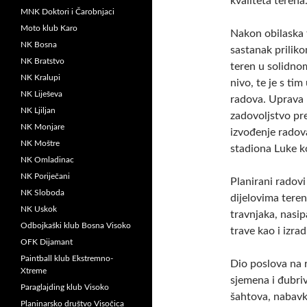
kvaliteta terena
MNK Doktori i Čarobnjaci
Moto klub Karo
Nakon obilaska 
NK Bosna
sastanak prilik
NK Bratstvo
teren u solidnom
NK Kralupi
nivo, te je s ti
NK Liješeva
radova. Uprava 
NK Ljiljan
zadovoljstvo pr
NK Monjare
izvođenje radov
NK Moštre
stadiona Luke ko
NK Omladinac
NK Poriječani
Planirani radov
NK Sloboda
dijelovima teren
NK Uskok
travnjaka, nasip
Odbojkaški klub Bosna Visoko
trave kao i izra
OFK Dijamant
Paintball klub Ekstremno-
Dio poslova na r
Xtreme
sjemena i đubri
Paraglajding klub Visoko
šahtova, nabavk
Planinarsko društvo Visočica