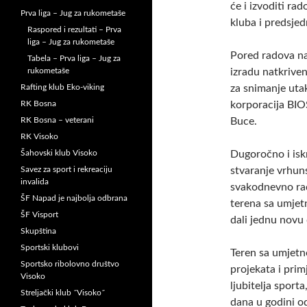
će i izvoditi ra
Prva liga – Jug za rukometaše
kluba i predsje
Raspored i rezultati – Prva
liga – Jug za rukometaše
Pored radova na 
Tabela – Prva liga – Jug za
rukometaše
izradu natkriven
Rafting klub Eko-viking
za snimanje utak
RK Bosna
korporacija BIO
RK Bosna – veterani
Buce.
RK Visoko
Šahovski klub Visoko
Dugoročno i isk
Savez za sport i rekreaciju
stvaranje vrhuns
invalida
svakodnevno rad
ŠF Napad je najbolja odbrana
terena sa umje
ŠF Visport
dali jednu novu
Skupština
Sportski klubovi
Teren sa umjetn
Sportsko ribolovno društvo
projekata i prim
Visoko
ljubitelja sport
Streljački klub ˝Visoko˝
dana u godini o