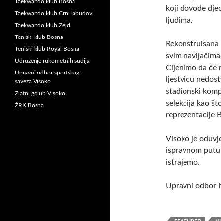
Taekwando klub Bosna
koji dovode dje
Taekwando klub Crni labudovi
ljudima.
Taekwando klub Zejd
Teniski klub Bosna
Rekonstruisana 
Teniski klub Royal Bosna
svim navijačima
Udruženje rukometnih sudija
Cijenimo da će r
Upravni odbor sportskog
ljestvicu nedost
saveza Visoko
stadionski komp
Zlatni golub Visoko
selekcija kao što
ŽRK Bosna
reprezentacije 
Visoko je oduvj
ispravnom putu
istrajemo.
Upravni odbor 