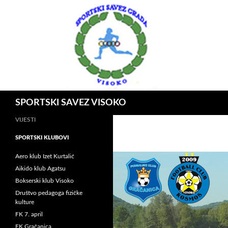
Idi
na
sadržaj
Pretraga
SPORTSKI SAVEZ VISOKO
VIJESTI
SPORTSKI KLUBOVI
Aero klub Izet Kurtalić
Aikido klub Agatsu
Bokserski klub Visoko
Društvo pedagoga fizičke
kulture
FK 7. april
FK Gračanica