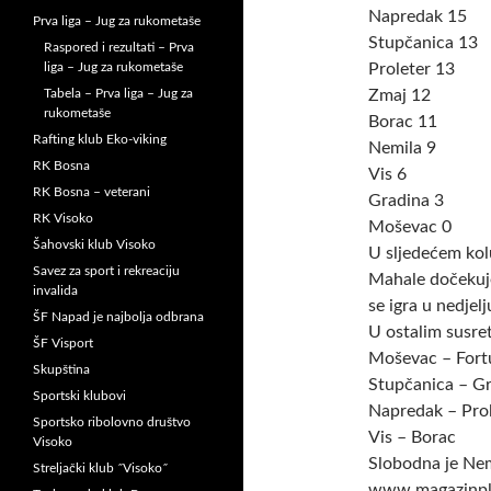
Napredak 15
Prva liga – Jug za rukometaše
Stupčanica 13
Raspored i rezultati – Prva
liga – Jug za rukometaše
Proleter 13
Tabela – Prva liga – Jug za
Zmaj 12
rukometaše
Borac 11
Rafting klub Eko-viking
Nemila 9
RK Bosna
Vis 6
RK Bosna – veterani
Gradina 3
RK Visoko
Moševac 0
Šahovski klub Visoko
U sljedećem kolu
Savez za sport i rekreaciju
Mahale dočekuj
invalida
se igra u nedjel
ŠF Napad je najbolja odbrana
U ostalim susret
ŠF Visport
Moševac – Fort
Skupština
Stupčanica – G
Sportski klubovi
Napredak – Pro
Sportsko ribolovno društvo
Vis – Borac
Visoko
Slobodna je Nem
Streljački klub ˝Visoko˝
www.magazinpl