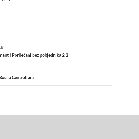
a
AK
mant i Poriječani bez pobjednika 2:2
Bosna Centrotrans