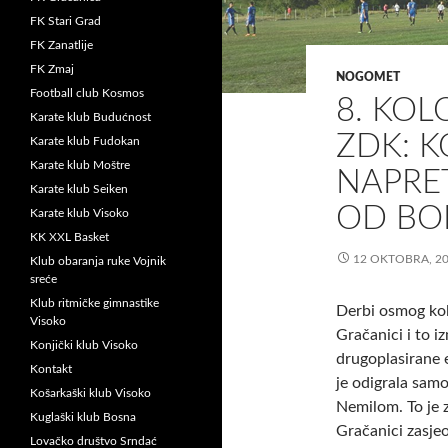
FK Stari Grad
FK Zanatlije
FK Zmaj
NOGOMET
Football club Kosmos
8. KO
Karate klub Budućnost
ZDK: 
Karate klub Fudokan
Karate klub Moštre
NAPRE
Karate klub Seiken
OD BO
Karate klub Visoko
KK XXL Basket
12 OKTOBRA, 2
Klub obaranja ruke Vojnik
sreće
Klub ritmičke gimnastike
Derbi osmog kol
Visoko
Gračanici i to 
Konjički klub Visoko
drugoplasirane 
Kontakt
je odigrala samo
Košarkaški klub Visoko
Nemilom. To je 
Kuglaški klub Bosna
Gračanici zasjeo
Lovačko društvo Srndać