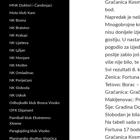
Gračanica Kosmo
MNK Doktori i Čarobnjaci
bod.
Moto klub Karo
Napredak je neš
NK Bosna
Mnogobrojne kr
NK Bratstvo
nisu donijele iz
NK Kralupi
gostiju. U nasta
NK Liješeva
pogodio za izje
NK Ljiljan
poslije zabio jo
NK Monjare
više nije bilo, 
NK Moštre
Svi rezultati 8. 
NK Omladinac
Zenica: Fortuna
NK Poriječani
Tetovo: Borac –
NK Sloboda
Gračanica: Gra
NK Uskok
Makljenovac: Pr
Odbojkaški klub Bosna Visoko
Šije: Gradina D
OFK Dijamant
Slobodan je bil
Paintball klub Ekstremno-
Na tabeli sada s
Xtreme
Fortuna 17 bod
Paraglajding klub Visoko
Gračanica Kosm
Planinarsko društvo Visočica