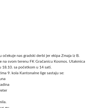
 očekuje nas gradski derbi jer ekipa Zmaja iz B.
e na svom terenu FK Gračanicu Kosmos. Utakmica
ju 18.10. sa početkom u 14 sati.
ima 9. kola Kantonalne lige sastaju se:
una
radina
leter
ila.
us.eu