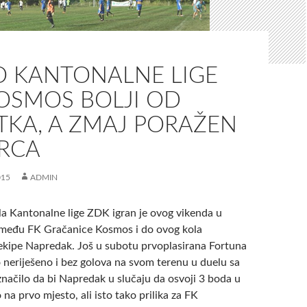
LO KANTONALNE LIGE
KOSMOS BOLJI OD
TKA, A ZMAJ PORAŽEN
RCA
015
ADMIN
a Kantonalne lige ZDK igran je ovog vikenda u
između FK Gračanice Kosmos i do ovog kola
ekipe Napredak.
Još u subotu prvoplasirana Fortuna
 neriješeno i bez golova na svom terenu u duelu sa
značilo da bi Napredak u slučaju da osvoji 3 boda u
 na prvo mjesto, ali isto tako prilika za FK