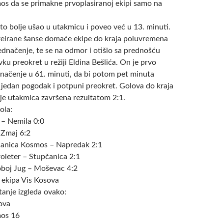
s da se primakne prvoplasiranoj ekipi samo na
to bolje ušao u utakmicu i poveo već u 13. minuti.
eirane šanse domaće ekipe do kraja poluvremena
jednačenje, te se na odmor i otišlo sa prednošću
vku preokret u režiji Eldina Bešlića. On je prvo
dnačenje u 61. minuti, da bi potom pet minuta
š jedan pogodak i potpuni preokret. Golova do kraja
te je utakmica završena rezultatom 2:1.
kola:
 – Nemila 0:0
 Zmaj 6:2
čanica Kosmos – Napredak 2:1
oleter – Stupčanica 2:1
oboj Jug – Moševac 4:2
a ekipa Vis Kosova
tanje izgleda ovako:
ova
os 16