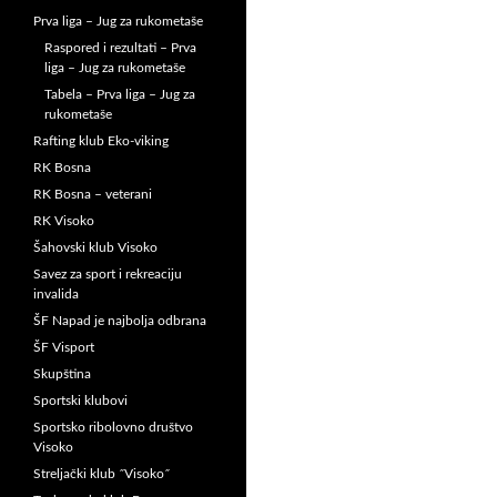
Prva liga – Jug za rukometaše
Raspored i rezultati – Prva
liga – Jug za rukometaše
Tabela – Prva liga – Jug za
rukometaše
Rafting klub Eko-viking
RK Bosna
RK Bosna – veterani
RK Visoko
Šahovski klub Visoko
Savez za sport i rekreaciju
invalida
ŠF Napad je najbolja odbrana
ŠF Visport
Skupština
Sportski klubovi
Sportsko ribolovno društvo
Visoko
Streljački klub ˝Visoko˝