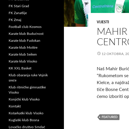
FK Stari Grad
FK Zanatlije
FK Zmaj
VIJESTI
Football club Kosmos
MAHIR 
Karate klub Budućnost
CENTR
Karate klub Fudokan
Karate klub Moštre
12 OKTOBRA, 2
Karate klub Seiken
Karate klub Visoko
KK XXL Basket
Naš Mahir Burić
Klub obaranja ruke Vojnik
“Rukometom se b
sreće
Kielce, a najdra
Klub ritmičke gimnastike
tiče Bosne Cent
Visoko
ćemo izboriti op
Konjički klub Visoko
Kontakt
Košarkaški klub Visoko
FEATURED
Kuglaški klub Bosna
Lovačko društvo Srndać