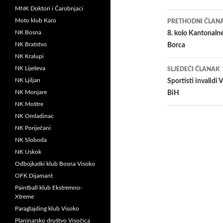
MNK Doktori i Čarobnjaci
Navigacij
Moto klub Karo
PRETHODNI ČLAN
članaka
NK Bosna
8. kolo Kantonaln
NK Bratstvo
Borca
NK Kralupi
NK Liješeva
SLJEDEĆI ČLANAK
NK Ljiljan
Sportisti invalidi
NK Monjare
BiH
NK Moštre
NK Omladinac
NK Poriječani
NK Sloboda
NK Uskok
Odbojkaški klub Bosna Visoko
OFK Dijamant
Paintball klub Ekstremno-
Xtreme
Paraglajding klub Visoko
Planinarsko društvo Visočica