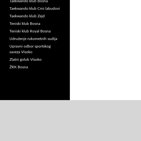
Taekwando klub Bosna
Taekwando klub Crni labudovi
Taekwando klub Zejd
Teniski klub Bosna
Teniski klub Royal Bosna
Udruženje rukometnih sudija
Upravni odbor sportskog
saveza Visoko
Zlatni golub Visoko
ŽRK Bosna