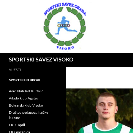
Idi
na
sadržaj
Pretraga
SPORTSKI SAVEZ VISOKO
VIJESTI
SPORTSKI KLUBOVI
Aero klub Izet Kurtalić
Aikido klub Agatsu
Bokserski klub Visoko
Društvo pedagoga fizičke
kulture
FK 7. april
FK Gračanica