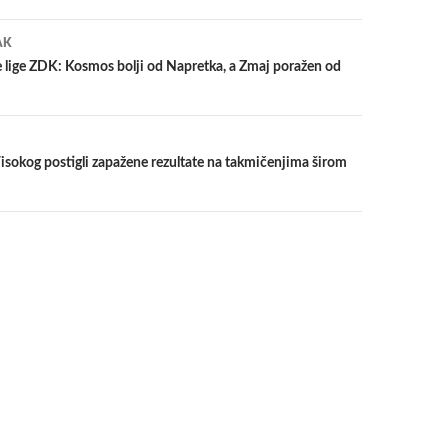
a
AK
e lige ZDK: Kosmos bolji od Napretka, a Zmaj poražen od
 Visokog postigli zapažene rezultate na takmičenjima širom