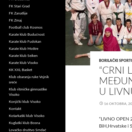
FK Stari Grad
FK Zanatlije
FK Zmaj
Football club Kosmos
Karate klub Budućnost
Karate klub Fudokan
Karate klub Moštre
Karate klub Seiken
BORILAČKI SPORT
Karate klub Visoko
“CRNI 
KK XXL Basket
Klub obaranja ruke Vojnik
MEĐUN
sreće
U LIVN
Klub ritmičke gimnastike
Visoko
Konjički klub Visoko
16 OKTOBRA, 2
Kontakt
Košarkaški klub Visoko
“LIVNO OPEN 201
Kuglaški klub Bosna
BiH,Hrvatske i S
Lovačko društvo Srndać