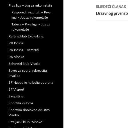
Prva liga – Jug za rukometaše
SLJEDEĆI ČLANAK
Raspored i rezultati – Prva
Državnog prvenstv
liga – Jug za rukometaše
Tabela – Prva liga – Jug za
rukometaše
Rafting klub Eko-viking
RK Bosna
RK Bosna – veterani
RK Visoko
Šahovski klub Visoko
Savez za sport i rekreaciju
invalida
ŠF Napad je najbolja odbrana
ŠF Visport
Skupština
Sportski klubovi
Sportsko ribolovno društvo
Visoko
Streljački klub ˝Visoko˝