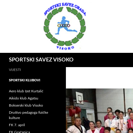
Idi
na
sadržaj
Pretraga
SPORTSKI SAVEZ VISOKO
VIJESTI
SPORTSKI KLUBOVI
Aero klub Izet Kurtalić
Aikido klub Agatsu
Bokserski klub Visoko
Društvo pedagoga fizičke
kulture
FK 7. april
FK Gračanica