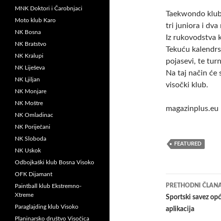
MNK Doktori i Čarobnjaci
Taekwondo klub 
Moto klub Karo
tri juniora i dv
NK Bosna
Iz rukovodstva 
NK Bratstvo
Tekuću kalendrs
NK Kralupi
pojasevi, te tu
NK Liješeva
Na taj način će 
NK Ljiljan
visočki klub.
NK Monjare
NK Moštre
magazinplus.eu
NK Omladinac
NK Poriječani
NK Sloboda
FEATURED
NK Uskok
Odbojkaški klub Bosna Visoko
OFK Dijamant
Navigacij
PRETHODNI ČLAN
Paintball klub Ekstremno-
Xtreme
članaka
Sportski savez op
Paraglajding klub Visoko
aplikacija
Planinarsko društvo Visočica