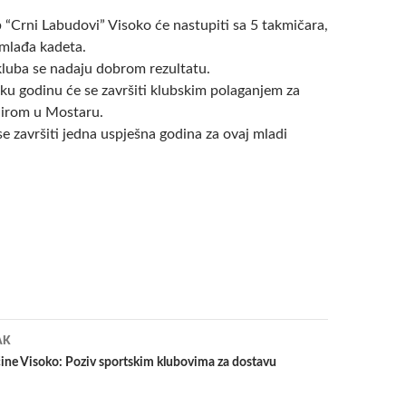
“Crni Labudovi” Visoko će nastupiti sa 5 takmičara,
a mlađa kadeta.
kluba se nadaju dobrom rezultatu.
ku godinu će se završiti klubskim polaganjem za
rnirom u Mostaru.
se završiti jedna uspješna godina za ovaj mladi
a
AK
ćine Visoko: Poziv sportskim klubovima za dostavu