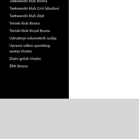
Taekwando klub Bosna
Taekwando klub Crni labudovi
Taekwando klub Zejd
Teniski klub Bosna
Teniski klub Royal Bosna
Udruženje rukometnih sudija
Upravni odbor sportskog
saveza Visoko
Zlatni golub Visoko
ŽRK Bosna