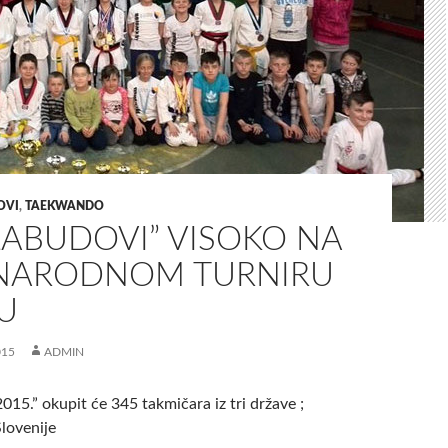
OVI
,
TAEKWANDO
LABUDOVI” VISOKO NA
ARODNOM TURNIRU
U
015
ADMIN
5.” okupit će 345 takmičara iz tri države ;
lovenije