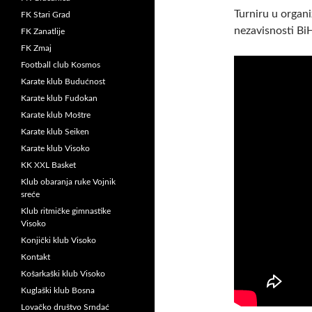
Turniru u organi
FK Stari Grad
nezavisnosti Bi
FK Zanatlije
FK Zmaj
Football club Kosmos
Karate klub Budućnost
Karate klub Fudokan
Karate klub Moštre
Karate klub Seiken
Karate klub Visoko
KK XXL Basket
Klub obaranja ruke Vojnik
sreće
Klub ritmičke gimnastike
Visoko
Konjički klub Visoko
Kontakt
Košarkaški klub Visoko
Kuglaški klub Bosna
Lovačko društvo Srndać