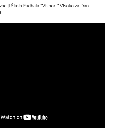
zaciji Škola Fudbala “Visport” Visoko za Dan
H.