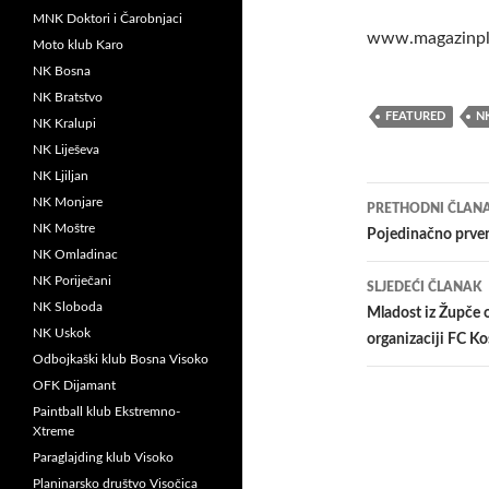
MNK Doktori i Čarobnjaci
www.magazinpl
Moto klub Karo
NK Bosna
NK Bratstvo
FEATURED
N
NK Kralupi
NK Liješeva
NK Ljiljan
Navigacij
NK Monjare
PRETHODNI ČLAN
NK Moštre
članaka
Pojedinačno prvens
NK Omladinac
NK Poriječani
SLJEDEĆI ČLANAK
NK Sloboda
Mladost iz Župče 
NK Uskok
organizaciji FC K
Odbojkaški klub Bosna Visoko
OFK Dijamant
Paintball klub Ekstremno-
Xtreme
Paraglajding klub Visoko
Planinarsko društvo Visočica