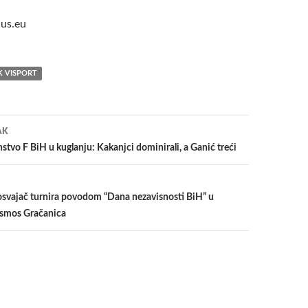
us.eu
K VISPORT
a
AK
tvo F BiH u kuglanju: Kakanjci dominirali, a Ganić treći
osvajač turnira povodom “Dana nezavisnosti BiH” u
osmos Gračanica