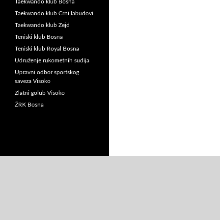
Taekwando klub Bosna
Taekwando klub Crni labudovi
Taekwando klub Zejd
Teniski klub Bosna
Teniski klub Royal Bosna
Udruženje rukometnih sudija
Upravni odbor sportskog
saveza Visoko
Zlatni golub Visoko
ŽRK Bosna