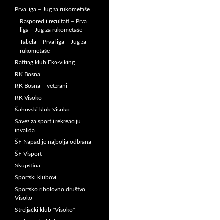
Prva liga – Jug za rukometaše
Raspored i rezultati – Prva
liga – Jug za rukometaše
Tabela – Prva liga – Jug za
rukometaše
Rafting klub Eko-viking
RK Bosna
RK Bosna – veterani
RK Visoko
Šahovski klub Visoko
Savez za sport i rekreaciju
invalida
ŠF Napad je najbolja odbrana
ŠF Visport
Skupština
Sportski klubovi
Sportsko ribolovno društvo
Visoko
Streljački klub ˝Visoko˝