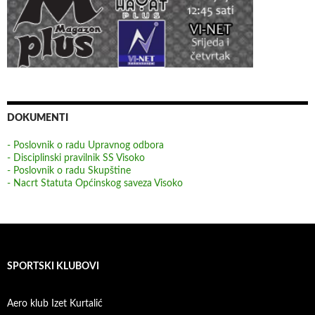
DOKUMENTI
- Poslovnik o radu Upravnog odbora
- Disciplinski pravilnik SS Visoko
- Poslovnik o radu Skupštine
- Nacrt Statuta Općinskog saveza Visoko
SPORTSKI KLUBOVI
Aero klub Izet Kurtalić