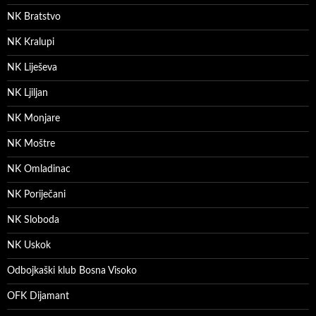
NK Bratstvo
NK Kralupi
NK Liješeva
NK Ljiljan
NK Monjare
NK Moštre
NK Omladinac
NK Poriječani
NK Sloboda
NK Uskok
Odbojkaški klub Bosna Visoko
OFK Dijamant