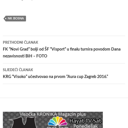
NK BOSNA
Navigacija
PRETHODNI ČLANAK
članaka
FK “Novi Grad” bolji od ŠF “Visport” u finalu turnira povodom Dana
nezavisnosti BiH – FOTO
SLJEDEĆI ČLANAK
KRG “Visoko” učestvovao na prvom “Aura cup Zagreb 2016.”