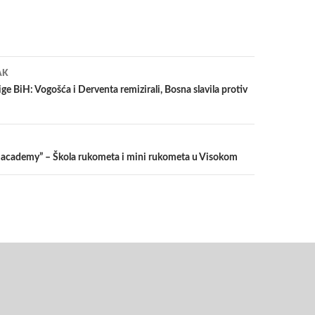
a
AK
ige BiH: Vogošća i Derventa remizirali, Bosna slavila protiv
 academy” – Škola rukometa i mini rukometa u Visokom