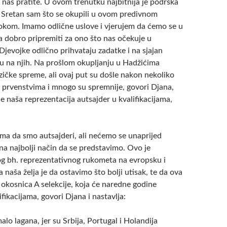
 nas pratite. U ovom trenutku najbitnija je podrška
. Sretan sam što se okupili u ovom predivnom
okom. Imamo odlične uslove i vjerujem da ćemo se u
 dobro pripremiti za ono što nas očekuje u
 Djevojke odlično prihvataju zadatke i na sjajan
u na njih. Na prošlom okupljanju u Hadžićima
izičke spreme, ali ovaj put su došle nakon nekoliko
u prvenstvima i mnogo su spremnije, govori Djana,
 je naša reprezentacija autsajder u kvalifikacijama,
ima da smo autsajderi, ali nećemo se unaprijed
na najbolji način da se predstavimo. Ovo je
g bh. reprezentativnog rukometa na evropsku i
a naša želja je da ostavimo što bolji utisak, te da ova
 okosnica A selekcije, koja će naredne godine
ifikacijama, govori Djana i nastavlja:
alo lagana, jer su Srbija, Portugal i Holandija