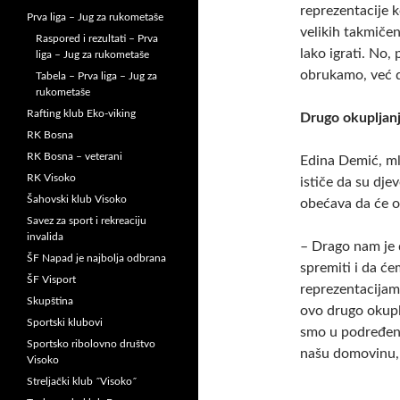
reprezentacije k
Prva liga – Jug za rukometaše
velikih takmičenj
Raspored i rezultati – Prva
lako igrati. No,
liga – Jug za rukometaše
obrukamo, već 
Tabela – Prva liga – Jug za
rukometaše
Rafting klub Eko-viking
Drugo okupljan
RK Bosna
RK Bosna – veterani
Edina Demić, m
RK Visoko
ističe da su dje
Šahovski klub Visoko
obećava da će on
Savez za sport i rekreaciju
invalida
– Drago nam je
ŠF Napad je najbolja odbrana
spremiti i da će
ŠF Visport
reprezentacijam
Skupština
ovo drugo okupl
Sportski klubovi
smo u podređenom
Sportsko ribolovno društvo
našu domovinu, 
Visoko
Streljački klub ˝Visoko˝