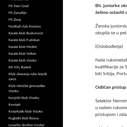
Bh. juniorke ok
FK Stari Grad
želimo ostaviti 
FK Zanatlije
FK Zmaj
Ženska juniorsk
Football club Kosmos
okupila se u pet
Karate klub Budućnost
Karate klub Fudokan
(Oslobođenje)
Karate klub Moštre
Karate klub Seiken
Naše rukometaši
Karate klub Visoko
kvalifikacije za
KK XXL Basket
biti Srbija, Port
Klub obaranja ruke Vojnik
sreće
Klub ritmičke gimnastike
Odličan pristup
Visoko
Konjički klub Visoko
Selektor Nermin 
Kontakt
u našem rukometu
Košarkaški klub Visoko
pristupom i zal
Kuglaški klub Bosna
Lovačko društvo Srndać