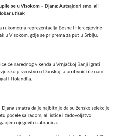
upile se u Visokom – Djana: Autsajderi smo, ali
dobar utisak
a rukometna reprezentacija Bosne i Hercegovine
ak u Visokom, gdje se priprema za put u Srbiju.
ce će narednog vikenda u Vrnjačkoj Banji igrati
 Svjetsko prvenstvo u Danskoj, a protivnici će nam
ugal i Holandija.
Djana smatra da je najbitnije da su ženske selekcije
 počele sa radom, ali ističe i zadovoljstvo
aganjem njegovih izabranica.