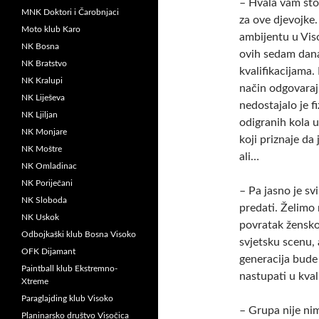
– Hvala vam što
MNK Doktori i Čarobnjaci
za ove djevojke
Moto klub Karo
ambijentu u Vis
NK Bosna
ovih sedam dana
NK Bratstvo
kvalifikacijama.
NK Kralupi
način odgovaraj
NK Liješeva
nedostajalo je f
NK Ljiljan
odigranih kola 
NK Monjare
koji priznaje da
NK Moštre
ali…
NK Omladinac
NK Poriječani
– Pa jasno je sv
NK Sloboda
predati. Želimo 
NK Uskok
povratak žensko
Odbojkaški klub Bosna Visoko
svjetsku scenu, 
OFK Dijamant
generacija bude
Paintball klub Ekstremno-
nastupati u kval
Xtreme
Paraglajding klub Visoko
– Grupa nije nim
Planinarsko društvo Visočica