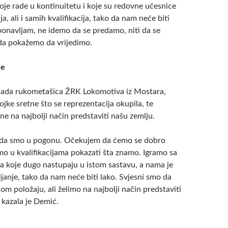
oje rade u kontinuitetu i koje su redovne učesnice
a, ali i samih kvalifikacija, tako da nam neće biti
 ponavljam, ne idemo da se predamo, niti da se
da pokažemo da vrijedimo.
je
lada rukometašica ŽRK Lokomotiva iz Mostara,
vojke sretne što se reprezentacija okupila, te
e na najbolji način predstaviti našu zemlju.
 da smo u pogonu. Očekujem da ćemo se dobro
mo u kvalifikacijama pokazati šta znamo. Igramo sa
a koje dugo nastupaju u istom sastavu, a nama je
janje, tako da nam neće biti lako. Svjesni smo da
 položaju, ali želimo na najbolji način predstaviti
kazala je Demić.