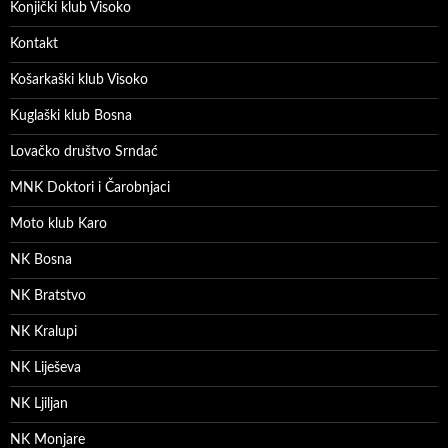
Konjički klub Visoko
Kontakt
Košarkaški klub Visoko
Kuglaški klub Bosna
Lovačko društvo Srndać
MNK Doktori i Čarobnjaci
Moto klub Karo
NK Bosna
NK Bratstvo
NK Kralupi
NK Liješeva
NK Ljiljan
NK Monjare