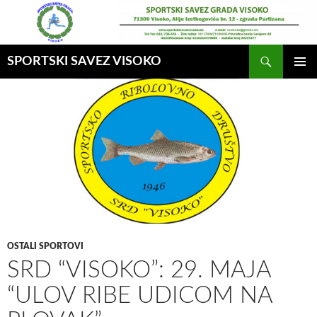
Idi
na
sadržaj
Pretraga
SPORTSKI SAVEZ VISOKO
GLAVNI
MENI
OSTALI SPORTOVI
SRD “VISOKO”: 29. MAJA
“ULOV RIBE UDICOM NA