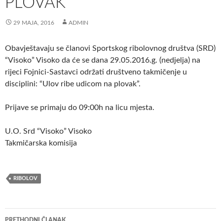
PLOVAK”
29 MAJA, 2016
ADMIN
Obavještavaju se članovi Sportskog ribolovnog društva (SRD)
“Visoko” Visoko da će se dana 29.05.2016.g. (nedjelja) na
rijeci Fojnici-Sastavci održati društveno takmičenje u
disciplini: “Ulov ribe udicom na plovak”.
Prijave se primaju do 09:00h na licu mjesta.
U.O. Srd “Visoko” Visoko
Takmičarska komisija
RIBOLOV
Navigacija
PRETHODNI ČLANAK