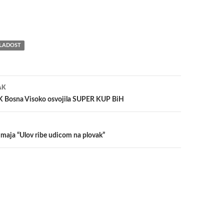
LADOST
a
AK
NK Bosna Visoko osvojila SUPER KUP BiH
 maja “Ulov ribe udicom na plovak”