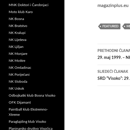
MNK Doktori i Čarobnjaci
magazinplus.eu
Moto klub Karo
NK Bosna
NK Bratstvo
FEATURED
M
NK Kralupi
NK Liješeva
Navigacij
NK Ljiljan
PRETHODNI ČLAN
NK Monjare
članaka
29. maj 1999. – 
NK Moštre
NK Omladinac
SLJEDEĆI ČLANAK
NK Poriječani
SRD “Visoko”: 29.
NK Sloboda
NK Uskok
Odbojkaški klub Bosna Visoko
OFK Dijamant
Paintball klub Ekstremno-
Xtreme
Paraglajding klub Visoko
Planinarsko društvo Visočica