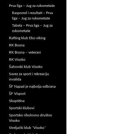
Prva liga – Jug za rukometaše
Raspored i rezultati – Prva
liga – Jug za rukometaše
Tabela – Prva liga – Jug za
rukometaše
Rafting klub Eko-viking
RK Bosna
RK Bosna – veterani
RK Visoko
Šahovski klub Visoko
Savez za sport i rekreaciju
invalida
ŠF Napad je najbolja odbrana
ŠF Visport
Skupština
Sportski klubovi
Sportsko ribolovno društvo
Visoko
Streljački klub ˝Visoko˝