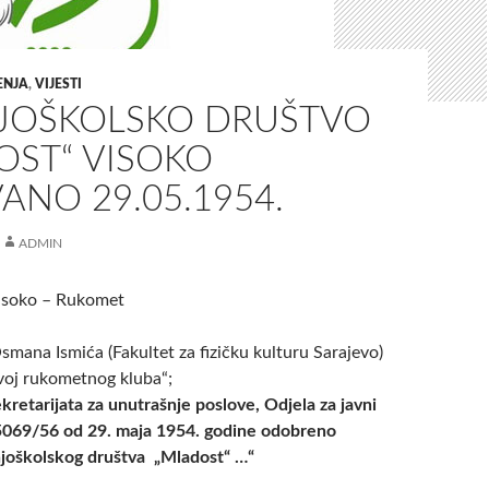
ENJA
,
VIJESTI
JOŠKOLSKO DRUŠTVO
OST“ VISOKO
NO 29.05.1954.
ADMIN
Visoko – Rukomet
smana Ismića (Fakultet za fizičku kulturu Sarajevo)
zvoj rukometnog kluba“;
kretarijata za unutrašnje poslove, Odjela za javni
 15069/56 od 29. maja 1954. godine odobreno
njoškolskog društva „Mladost“ …“