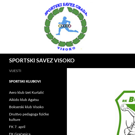
Idi
na
sadržaj
Pretraga
SPORTSKI SAVEZ VISOKO
VIJESTI
SPORTSKI KLUBOVI
Aero klub Izet Kurtalić
Aikido klub Agatsu
Bokserski klub Visoko
Društvo pedagoga fizičke
kulture
FK 7. april
FK Gračanica