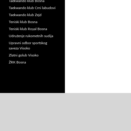
Taekwando klub Bosna
Taekwando klub Crni labudovi
Taekwando klub Zejd
Teniski klub Bosna
Teniski klub Royal Bosna
Udruženje rukometnih sudija
Upravni odbor sportskog
saveza Visoko
Zlatni golub Visoko
ŽRK Bosna