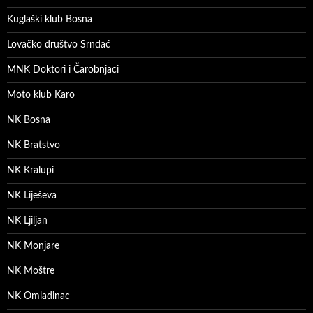
Kuglaški klub Bosna
Lovačko društvo Srndać
MNK Doktori i Čarobnjaci
Moto klub Karo
NK Bosna
NK Bratstvo
NK Kralupi
NK Liješeva
NK Ljiljan
NK Monjare
NK Moštre
NK Omladinac