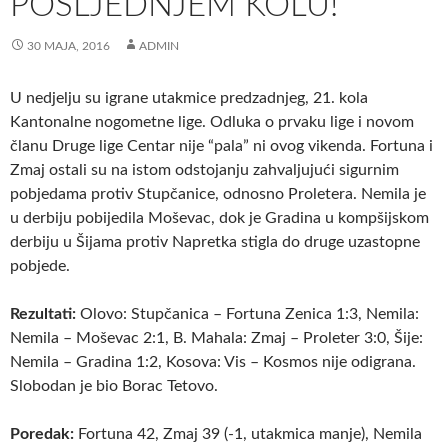
POSLJEDNJEM KOLU!
30 MAJA, 2016
ADMIN
U nedjelju su igrane utakmice predzadnjeg, 21. kola
Kantonalne nogometne lige.
Odluka o prvaku lige i novom
članu Druge lige Centar nije “pala” ni ovog vikenda. Fortuna i
Zmaj ostali su na istom odstojanju zahvaljujući sigurnim
pobjedama protiv Stupčanice, odnosno Proletera. Nemila je
u derbiju pobijedila Moševac, dok je Gradina u kompšijskom
derbiju u Šijama protiv Napretka stigla do druge uzastopne
pobjede.
Rezultati:
Olovo: Stupčanica – Fortuna Zenica 1:3, Nemila:
Nemila – Moševac 2:1, B. Mahala: Zmaj – Proleter 3:0, Šije:
Nemila – Gradina 1:2, Kosova: Vis – Kosmos nije odigrana.
Slobodan je bio Borac Tetovo.
Poredak:
Fortuna 42, Zmaj 39 (-1, utakmica manje), Nemila