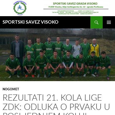
Idi
na
sadržaj
Pretraga
SPORTSKI SAVEZ VISOKO
GLAVNI
MENI
NOGOMET
REZULTATI 21. KOLA LIGE
ZDK: ODLUKA O PRVAKU U