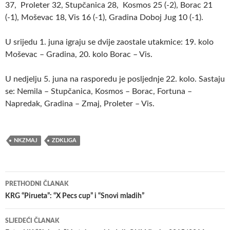
37, Proleter 32, Stupčanica 28, Kosmos 25 (-2), Borac 21
(-1), Moševac 18, Vis 16 (-1), Gradina Doboj Jug 10 (-1).
U srijedu 1. juna igraju se dvije zaostale utakmice: 19. kolo
Moševac – Gradina, 20. kolo Borac – Vis.
U nedjelju 5. juna na rasporedu je posljednje 22. kolo. Sastaju
se: Nemila – Stupčanica, Kosmos – Borac, Fortuna –
Napredak, Gradina – Zmaj, Proleter – Vis.
NKZMAJ
ZDKLIGA
Navigacija
PRETHODNI ČLANAK
članaka
KRG “Pirueta”: “X Pecs cup” i “Snovi mladih”
SLJEDEĆI ČLANAK