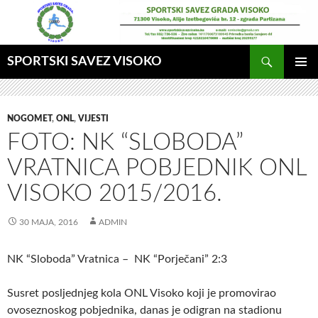
Idi
na
sadržaj
Pretraga
SPORTSKI SAVEZ VISOKO
GLAVNI
MENI
NOGOMET
,
ONL
,
VIJESTI
FOTO: NK “SLOBODA”
VRATNICA POBJEDNIK ONL
VISOKO 2015/2016.
30 MAJA, 2016
ADMIN
NK “Sloboda” Vratnica – NK “Porječani” 2:3
Susret posljednjeg kola ONL Visoko koji je promovirao
ovoseznoskog pobjednika, danas je odigran na stadionu