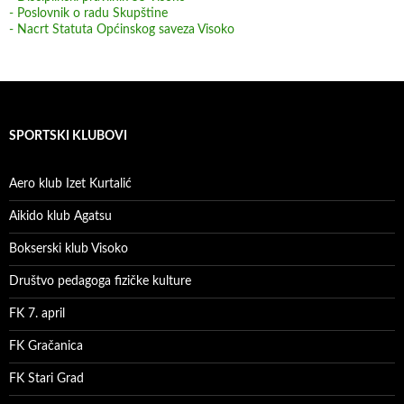
- Poslovnik o radu Skupštine
- Nacrt Statuta Općinskog saveza Visoko
SPORTSKI KLUBOVI
Aero klub Izet Kurtalić
Aikido klub Agatsu
Bokserski klub Visoko
Društvo pedagoga fizičke kulture
FK 7. april
FK Gračanica
FK Stari Grad