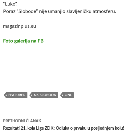
“Luke”.
Poraz “Slobode” nije umanjio slavljeničku atmosferu.
magazinplus.eu
Foto galerija na FB
FEATURED
NK SLOBODA
ONL
Navigacija
PRETHODNI ČLANAK
članaka
Rezultati 21. kola Lige ZDK: Odluka o prvaku u posljednjem kolu!