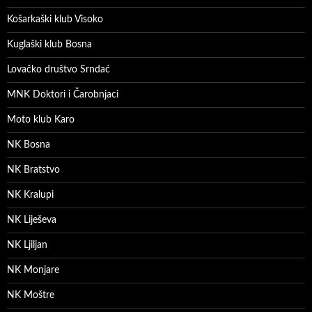
Košarkaški klub Visoko
Kuglaški klub Bosna
Lovačko društvo Srndać
MNK Doktori i Čarobnjaci
Moto klub Karo
NK Bosna
NK Bratstvo
NK Kralupi
NK Liješeva
NK Ljiljan
NK Monjare
NK Moštre