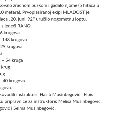
ukovalo zračnom puškom i gađalo njome (5 hitaca u
 10 metara). Prvoplasiranoj ekipi MLADOST je
laca „20. juni ‘92.“ uručilo nogometnu loptu.
e sljedeći RANG:
6 krugova
 148 krugova
29 krugova
ga
– 54 kruga
 krug
rug
 40 krugova
ugova.
ovodili instruktori: Hasib Mušinbegović i Elbis
e su pripravnice za instruktore: Melisa Mušinbegović,
gović i Selma Mušinbegović.