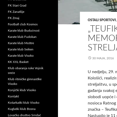
FK Stari Grad
FK Zanatlije
FK Zmaj
OSTALI SPORTOVI
Football club Kosmos
„TEUFI
Karate klub Budućnost
MEMOR
Karate klub Fudokan
Karate klub Moštre
STREL
Karate klub Seiken
Karate klub Visoko
30 MAJA, 2016
KK XXL Basket
Klub obaranja ruke Vojnik
U nedjelju, 29.
sreće
Kološići, realiz
Klub ritmičke gimnastike
Visoko
streljaštvu, u s
Konjički klub Visoko
gađanja svakoj e
Kontakt
slobodi uopće i
Košarkaški klub Visoko
nosioca Ratnog p
Kuglaški klub Bosna
značka – Teufik
Lovačko društvo Srndać
Nastupilo je 11 