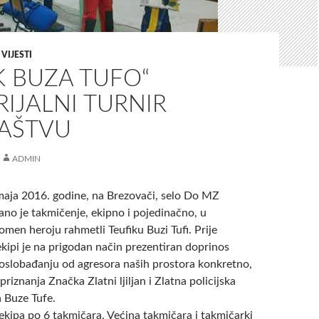
,
VIJESTI
K BUZA TUFO“
IJALNI TURNIR
JAŠTVU
ADMIN
 maja 2016. godine, na Brezovači, selo Do MZ
irano je takmičenje, ekipno i pojedinačno, u
pomen heroju rahmetli Teufiku Buzi Tufi.
Prije
kipi je na prigodan način prezentiran doprinos
 oslobađanju od agresora naših prostora konkretno,
riznanja Značka Zlatni ljiljan i Zlatna policijska
a Buze Tufe.
eki
pa po 6 takmičara. Većina takmičara i takmičarki