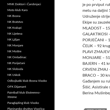
MNK Doktori i Čarobnjaci
je po prviput r
Moto klub Karo
metu na daljini
NK Bosna
Udruženje strije
NK Bratstvo
Ekipe su zauzel
NK Kralupi
MLADOST – 15
NK Liješeva
GALAKTIKOSI –
NK Ljiljan
PORJEČANI – 1
NK Monjare
ČELIK – 92 kru
NK Moštre
PLAVI ZMAJEVI 
NK Omladinac
MONJARE – 51
NK Poriječani
BAJERN – 41 k
NK Sloboda
CRVENI ZMAJ –
NK Uskok
BRACO – 30 kr
Odbojkaški klub Bosna Visoko
Gađanjem su ruk
OFK Dijamant
Šišić. Asistiral
Paintball klub Ekstremno-
Berina Mušinbe
Xtreme
Paraglajding klub Visoko
Planinarsko društvo Visočica