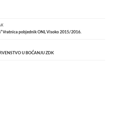
a
AK
a” Vratnica pobjednik ONL Visoko 2015/2016.
RVENSTVO U BOĆANJU ZDK