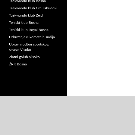
Taekwando klub Bosna
Taekwando klub Crni labudovi
Taekwando klub Zejd
Teniski klub Bosna
Teniski klub Royal Bosna
Udruženje rukometnih sudija
Upravni odbor sportskog
saveza Visoko
Zlatni golub Visoko
ŽRK Bosna