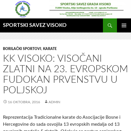
Idi
na
sadržaj
Pretraga
SPORTSKI SAVEZ VISOKO
GLAVNI
MENI
BORILAČKI SPORTOVI
,
KARATE
KK VISOKO: VISOČANI
ZLATNI NA 23. EVROPSKOM
FUDOKAN PRVENSTVU U
POLJSKOJ
16 OKTOBRA, 2016
ADMIN
Reprezentacija Tradicionalne karate do Asocijacije Bosne i
Hercegovine do sada osvojila 13 evropskih medalja od 13