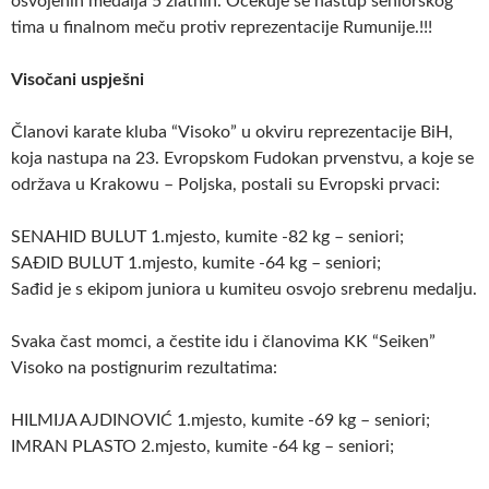
osvojenih medalja 5 zlatnih. Očekuje se nastup seniorskog
tima u finalnom meču protiv reprezentacije Rumunije.!!!
Visočani uspješni
Članovi karate kluba “Visoko” u okviru reprezentacije BiH,
koja nastupa na 23. Evropskom Fudokan prvenstvu, a koje se
održava u Krakowu – Poljska, postali su Evropski prvaci:
SENAHID BULUT 1.mjesto, kumite -82 kg – seniori;
SAĐID BULUT 1.mjesto, kumite -64 kg – seniori;
Sađid je s ekipom juniora u kumiteu osvojo srebrenu medalju.
Svaka čast momci, a čestite idu i članovima KK “Seiken”
Visoko na postignurim rezultatima:
HILMIJA AJDINOVIĆ 1.mjesto, kumite -69 kg – seniori;
IMRAN PLASTO 2.mjesto, kumite -64 kg – seniori;