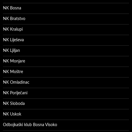
NK Bosna
NK Bratstvo
NK Kralupi
NK Liješeva
NK Ljiljan
NK Monjare
NK Moštre
NK Omladinac
NK Poriječani
NK Sloboda
NK Uskok
Odbojkaški klub Bosna Visoko