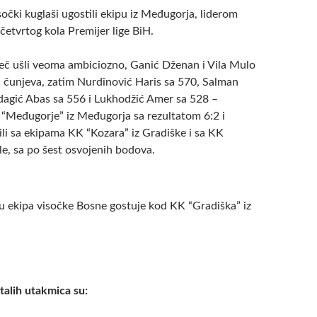
sočki kuglaši ugostili ekipu iz Međugorja, liderom
 četvrtog kola Premijer lige BiH.
eč ušli veoma ambiciozno, Ganić Dženan i Vila Mulo
 čunjeva, zatim Nurdinović Haris sa 570, Salman
dagić Abas sa 556 i Lukhodžić Amer sa 528 –
K “Međugorje” iz Međugorja sa rezultatom 6:2 i
ili sa ekipama KK “Kozara” iz Gradiške i sa KK
le, sa po šest osvojenih bodova.
u ekipa visočke Bosne gostuje kod KK “Gradiška” iz
stalih utakmica su: