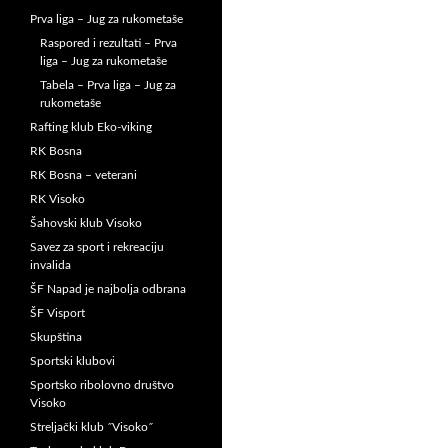
Prva liga – Jug za rukometaše
Raspored i rezultati – Prva
liga – Jug za rukometaše
Tabela – Prva liga – Jug za
rukometaše
Rafting klub Eko-viking
RK Bosna
RK Bosna – veterani
RK Visoko
Šahovski klub Visoko
Savez za sport i rekreaciju
invalida
ŠF Napad je najbolja odbrana
ŠF Visport
Skupština
Sportski klubovi
Sportsko ribolovno društvo
Visoko
Streljački klub ˝Visoko˝