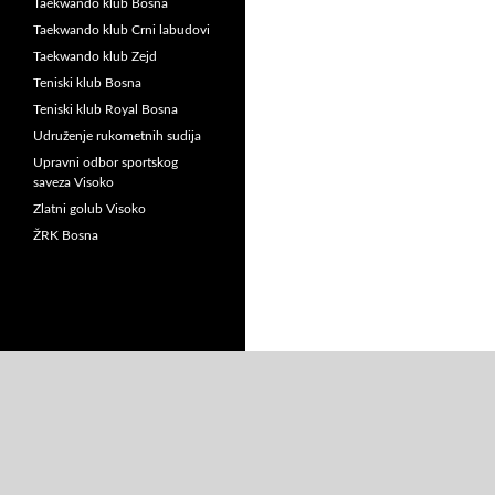
Taekwando klub Bosna
Taekwando klub Crni labudovi
Taekwando klub Zejd
Teniski klub Bosna
Teniski klub Royal Bosna
Udruženje rukometnih sudija
Upravni odbor sportskog
saveza Visoko
Zlatni golub Visoko
ŽRK Bosna