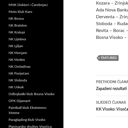
Kozara – Zrinjski
MNK Doktori i Čarobnjaci
Ada
Nova Banka
Moto klub Karo
Derventa – Zrinj
NK Bosna
Sloboda – Rudar
NK Bratstvo
Revita – Borac –
NK Kralupi
Bosna Visoko –
NK Liješeva
NK Ljiljan
NK Monjare
FEATURED
NK Moštre
NK Omladinac
NK Poriječani
Navigacij
NK Sloboda
PRETHODNI ČLAN
NK Uskok
članaka
Zapaženi rezulta
Odbojkaški klub Bosna Visoko
OFK Dijamant
SLJEDEĆI ČLANAK
Paintball klub Ekstremno-
KK Visoko: Visoča
Xtreme
Paraglajding klub Visoko
Planinarsko društvo Visočica