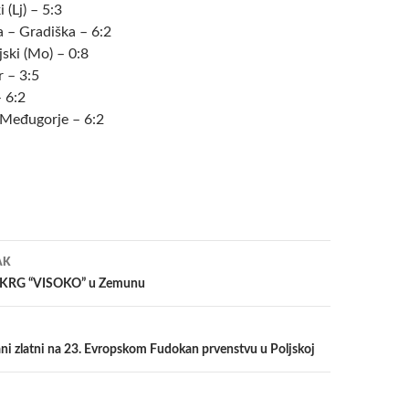
 (Lj) – 5:3
 – Gradiška – 6:2
ski (Mo) – 0:8
 – 3:5
 6:2
 Međugorje – 6:2
a
AK
ti KRG “VISOKO” u Zemunu
ni zlatni na 23. Evropskom Fudokan prvenstvu u Poljskoj