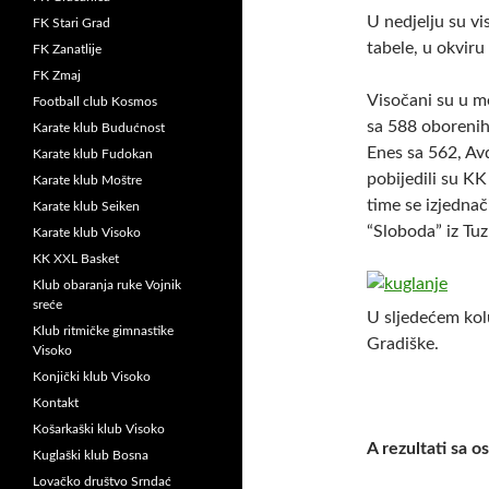
U nedjelju su vi
FK Stari Grad
tabele, u okviru
FK Zanatlije
FK Zmaj
Visočani su u m
Football club Kosmos
sa 588 oborenih
Karate klub Budućnost
Enes sa 562, Av
Karate klub Fudokan
pobijedili su K
Karate klub Moštre
time se izjednač
Karate klub Seiken
“Sloboda” iz Tuz
Karate klub Visoko
KK XXL Basket
Klub obaranja ruke Vojnik
sreće
U sljedećem kol
Klub ritmičke gimnastike
Gradiške.
Visoko
Konjički klub Visoko
Kontakt
Košarkaški klub Visoko
A rezultati sa o
Kuglaški klub Bosna
Lovačko društvo Srndać