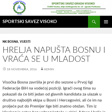
Idi
na
sadržaj
Pretraga
SPORTSKI SAVEZ VISOKO
GLAVNI
MENI
NK BOSNA
,
VIJESTI
HRELJA NAPUŠTA BOSNU I
VRAĆA SE U MLADOST
18 NOVEMBRA, 2016
ADMIN
Visočka Bosna završila je prvi dio sezone u Prvoj ligi
Federacije BiH na vodećoj poziciji.
Igrači ovog tima su
pokazali da će biti jedan od glavnih kandidata za ulazak u
društvo najboljih ekipa u Bosni i Hercegovini, ali će im na
proljeće put do Premijer lige biti znatno otežan. Tim iz