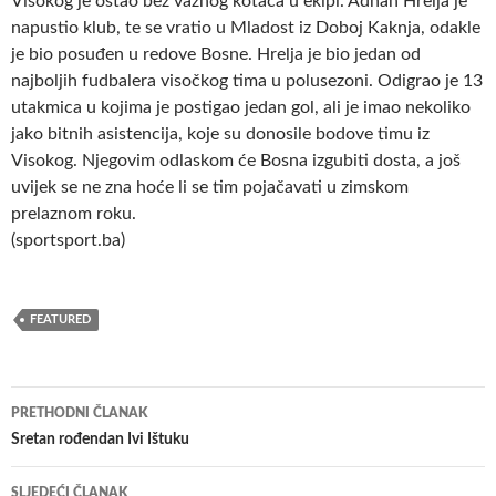
Visokog je ostao bez važnog kotača u ekipi. Adnan Hrelja je
napustio klub, te se vratio u Mladost iz Doboj Kaknja, odakle
je bio posuđen u redove Bosne. Hrelja je bio jedan od
najboljih fudbalera visočkog tima u polusezoni. Odigrao je 13
utakmica u kojima je postigao jedan gol, ali je imao nekoliko
jako bitnih asistencija, koje su donosile bodove timu iz
Visokog. Njegovim odlaskom će Bosna izgubiti dosta, a još
uvijek se ne zna hoće li se tim pojačavati u zimskom
prelaznom roku.
(sportsport.ba)
FEATURED
Navigacija
PRETHODNI ČLANAK
članaka
Sretan rođendan Ivi Ištuku
SLJEDEĆI ČLANAK