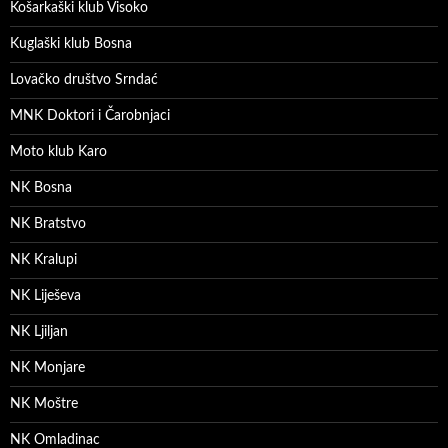
Košarkaški klub Visoko
Kuglaški klub Bosna
Lovačko društvo Srndać
MNK Doktori i Čarobnjaci
Moto klub Karo
NK Bosna
NK Bratstvo
NK Kralupi
NK Liješeva
NK Ljiljan
NK Monjare
NK Moštre
NK Omladinac