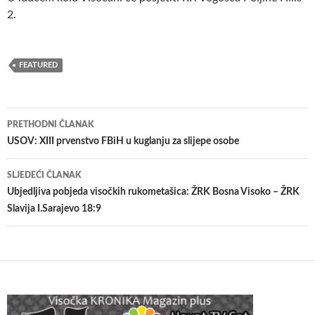
2.
FEATURED
Navigacija
PRETHODNI ČLANAK
članaka
USOV: XIII prvenstvo FBiH u kuglanju za slijepe osobe
SLJEDEĆI ČLANAK
Ubjedljiva pobjeda visočkih rukometašica: ŽRK Bosna Visoko – ŽRK
Slavija I.Sarajevo 18:9