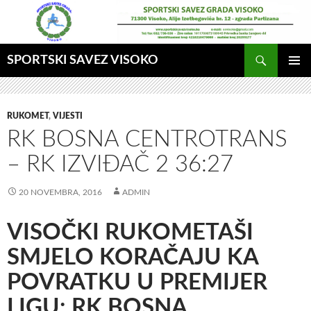
Idi
na
sadržaj
Pretraga
SPORTSKI SAVEZ VISOKO
GLAVNI
MENI
RUKOMET
,
VIJESTI
RK BOSNA CENTROTRANS
– RK IZVIĐAČ 2 36:27
20 NOVEMBRA, 2016
ADMIN
VISOČKI RUKOMETAŠI
SMJELO KORAČAJU KA
POVRATKU U PREMIJER
LIGU: RK BOSNA