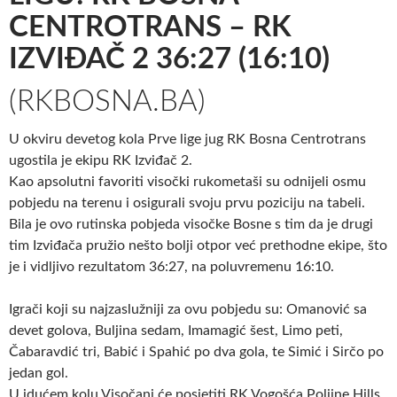
CENTROTRANS – RK
IZVIĐAČ 2 36:27 (16:10)
(RKBOSNA.BA)
U okviru devetog kola Prve lige jug RK Bosna Centrotrans
ugostila je ekipu RK Izviđač 2.
Kao apsolutni favoriti visočki rukometaši su odnijeli osmu
pobjedu na terenu i osigurali svoju prvu poziciju na tabeli.
Bila je ovo rutinska pobjeda visočke Bosne s tim da je drugi
tim Izviđača pružio nešto bolji otpor već prethodne ekipe, što
je i vidljivo rezultatom 36:27, na poluvremenu 16:10.
Igrači koji su najzaslužniji za ovu pobjedu su: Omanović sa
devet golova, Buljina sedam, Imamagić šest, Limo peti,
Čabaravdić tri, Babić i Spahić po dva gola, te Simić i Sirčo po
jedan gol.
U idućem kolu Visočani će posjetiti RK Vogošća Poljine Hills