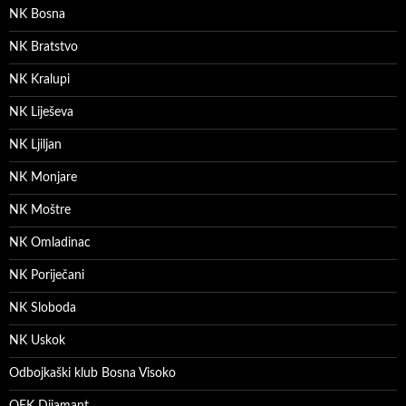
NK Bosna
NK Bratstvo
NK Kralupi
NK Liješeva
NK Ljiljan
NK Monjare
NK Moštre
NK Omladinac
NK Poriječani
NK Sloboda
NK Uskok
Odbojkaški klub Bosna Visoko
OFK Dijamant