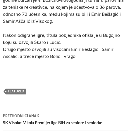
godine održan je 4. Božićno-novogodišnji turnir u parovima
za teniske rekreativce, na kojem je učestvovalo 36 parova,
odnosno 72 učesnika, među kojima su bili i Emir Bešlagić i
Samir Aščalić iz Visokog.
Nakon odigrane igre, titula pobjednika otišla je u Bugojno
koju su osvojili Škaro i Lučić.
Drugo mjesto osvojili su visočani Emir Bešlagić i Samir
Aščalić, a treće mjesto Bolić i Vrago.
FEATURED
Navigacija
PRETHODNI ČLANAK
članaka
SK Visoko: V kola Premijer lige BiH za seniore i seniorke