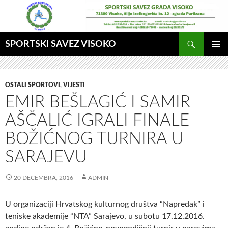
Idi
na
sadržaj
Pretraga
SPORTSKI SAVEZ VISOKO
GLAVNI
MENI
OSTALI SPORTOVI
,
VIJESTI
EMIR BEŠLAGIĆ I SAMIR
AŠČALIĆ IGRALI FINALE
BOŽIĆNOG TURNIRA U
SARAJEVU
20 DECEMBRA, 2016
ADMIN
U organizaciji Hrvatskog kulturnog društva “Napredak” i
teniske akademije “NTA” Sarajevo, u subotu 17.12.2016.