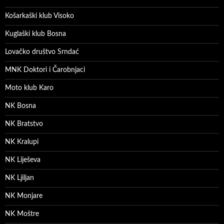
Košarkaški klub Visoko
Kuglaški klub Bosna
Lovačko društvo Srndać
MNK Doktori i Čarobnjaci
Moto klub Karo
NK Bosna
NK Bratstvo
NK Kralupi
NK Liješeva
NK Ljiljan
NK Monjare
NK Moštre