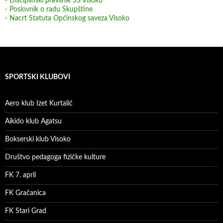
- Disciplinski pravilnik SS Visoko
- Poslovnik o radu Skupštine
- Nacrt Statuta Općinskog saveza Visoko
SPORTSKI KLUBOVI
Aero klub Izet Kurtalić
Aikido klub Agatsu
Bokserski klub Visoko
Društvo pedagoga fizičke kulture
FK 7. april
FK Gračanica
FK Stari Grad