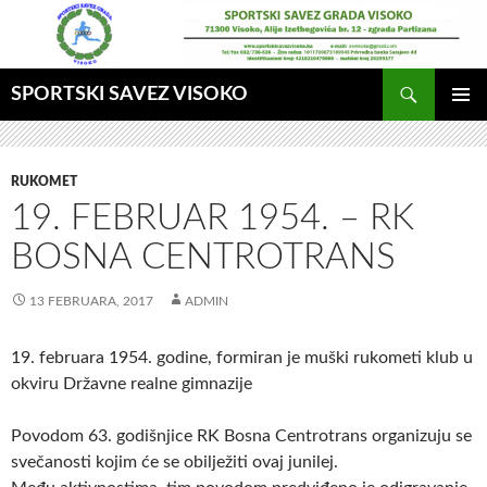
Idi
na
sadržaj
Pretraga
SPORTSKI SAVEZ VISOKO
GLAVNI
MENI
RUKOMET
19. FEBRUAR 1954. – RK
BOSNA CENTROTRANS
13 FEBRUARA, 2017
ADMIN
19. februara 1954. godine, formiran je muški rukometi klub u
okviru Državne realne gimnazije
Povodom 63. godišnjice RK Bosna Centrotrans organizuju se
svečanosti kojim će se obilježiti ovaj junilej.