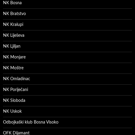
NK Bosna
NK Bratstvo
NK Kralupi
NK Liješeva
NK Ljiljan
NK Monjare
NK Moštre
NK Omladinac
NK Poriječani
NK Sloboda
NK Uskok
Odbojkaški klub Bosna Visoko
OFK Dijamant