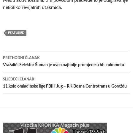
Među aktivnostima, tim povodom predviđeno je odigravanje
nekoliko revijalnih utakmica.
FEATURED
Navigacija
PRETHODNI ČLANAK
članaka
Vražalić: Selektor Šuman je uveo najbolje promjene u bh. rukometu
SLJEDEĆI ČLANAK
11.kolo omladinske lige FBiH Jug – RK Bosna Centrotrans u Goraždu